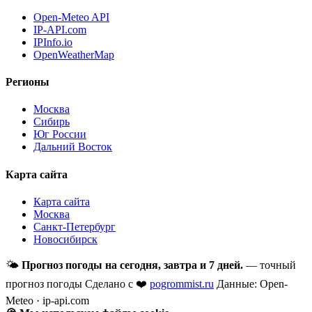
Open-Meteo API
IP-API.com
IPInfo.io
OpenWeatherMap
Регионы
Москва
Сибирь
Юг России
Дальний Восток
Карта сайта
Карта сайта
Москва
Санкт-Петербург
Новосибирск
🌤
Прогноз погоды на сегодня, завтра и 7 дней.
— точный
прогноз погоды
Сделано с ❤️
pogrommist.ru
Данные: Open-
Meteo · ip-api.com