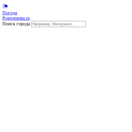
🌤
Погода
Pogrommist.ru
Поиск города