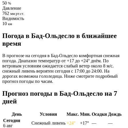
50
%
Давление
762
мм рт.ст.
Видимость
10
км
Погода в Бад-Ольдесло в ближайшее
время
В прогнозе на сегодня в Бад-Ольдесло комфортная снежная
погода. Диапазон температур от +17 до +24° днём. По
ветровым условиям ожидается слабый ветер около 8 м/с.
снежный ливень вероятен сегодня с 17:00 до 24:00. На
дорогах возможна гололедица. Ниже смотрите подробный
прогноз погоды по часам.
Прогноз погоды в Бад-Ольдесло на 7
дней
День
Условия
Макс.
Мин.
Осадки
Дождь
Сегодня
Снежный ливень
+24°
+17°
—
—
6 авг