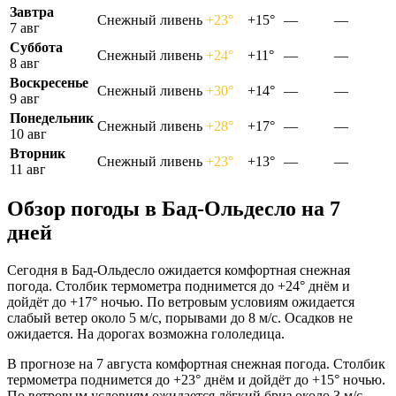
Завтра
Снежный ливень
+23°
+15°
—
—
7 авг
Суббота
Снежный ливень
+24°
+11°
—
—
8 авг
Воскресенье
Снежный ливень
+30°
+14°
—
—
9 авг
Понедельник
Снежный ливень
+28°
+17°
—
—
10 авг
Вторник
Снежный ливень
+23°
+13°
—
—
11 авг
Обзор погоды в Бад-Ольдесло на 7
дней
Сегодня в Бад-Ольдесло ожидается комфортная снежная
погода. Столбик термометра поднимется до +24° днём и
дойдёт до +17° ночью. По ветровым условиям ожидается
слабый ветер около 5 м/с, порывами до 8 м/с. Осадков не
ожидается. На дорогах возможна гололедица.
В прогнозе на 7 августа комфортная снежная погода. Столбик
термометра поднимется до +23° днём и дойдёт до +15° ночью.
По ветровым условиям ожидается лёгкий бриз около 3 м/с.