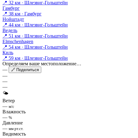
📍 32 км · Шлезвиг-Гольштейн
Гамбург
📍 38 км · Гамбург
Нойштадт
📍 44 км · Шлезвиг-Гольштейн
Ведель
📍 51 км · Шлезвиг-Гольштейн
Elmschenhagen
📍 54 км · Шлезвиг-Гольштейн
Киль
📍 59 км · Шлезвиг-Гольштейн
Определяем ваше местоположение…
—
🔗 Поделиться
—
—
—
🌤
Ветер
—
м/с
Влажность
—
%
Давление
—
мм рт.ст.
Видимость