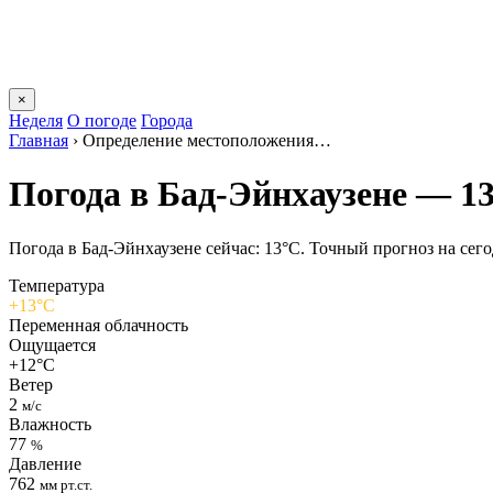
×
Неделя
О погоде
Города
Главная
›
Определение местоположения…
Погода в Бад-Эйнхаузене — 1
Погода в Бад-Эйнхаузене сейчас: 13°C. Точный прогноз на сегод
Температура
+13°C
Переменная облачность
Ощущается
+12°C
Ветер
2
м/с
Влажность
77
%
Давление
762
мм рт.ст.