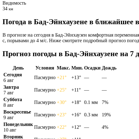
Видимость
34
км
Погода в Бад-Эйнхаузене в ближайшее 
В прогнозе на сегодня в Бад-Эйнхаузен комфортная переменная
с, порывами до 4 м/с. Ниже смотрите подробный прогноз погод
Прогноз погоды в Бад-Эйнхаузене на 7 
День
Условия
Макс.
Мин.
Осадки
Дождь
Сегодня
Пасмурно
+21°
+13°
—
—
6 авг
Завтра
Пасмурно
+25°
+11°
—
—
7 авг
Суббота
Пасмурно
+30°
+18°
0.1 мм
7%
8 авг
Воскресенье
Пасмурно
+23°
+16°
0.3 мм
19%
9 авг
Понедельник
Пасмурно
+22°
+12°
—
4%
10 авг
Вторник