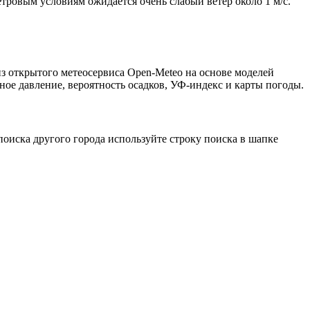
етровым условиям ожидается очень слабый ветер около 1 м/с.
з открытого метеосервиса Open-Meteo на основе моделей
ное давление, вероятность осадков, УФ-индекс и карты погоды.
оиска другого города используйте строку поиска в шапке