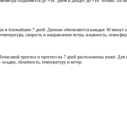
рмометра поднимется до +34° днём и дойдёт до +16° ночью. По в
тра и ближайшие 7 дней. Данные обновляются каждые 30 минут и
мпература, скорость и направление ветра, влажность, атмосфер
очасовой прогноз и прогноз на 7 дней расположены ниже. Для п
осадки, облачность, температуру и ветер.