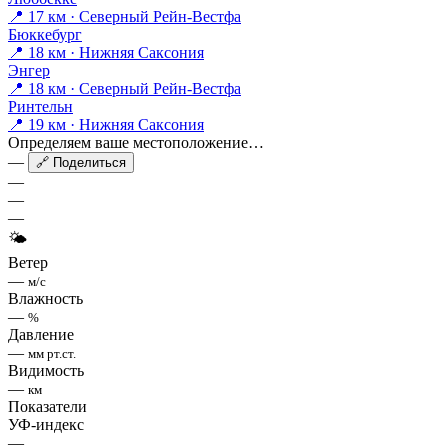
📍 17 км · Северный Рейн-Вестфа
Бюккебург
📍 18 км · Нижняя Саксония
Энгер
📍 18 км · Северный Рейн-Вестфа
Ринтельн
📍 19 км · Нижняя Саксония
Определяем ваше местоположение…
—
🔗 Поделиться
—
—
—
🌤
Ветер
—
м/с
Влажность
—
%
Давление
—
мм рт.ст.
Видимость
—
км
Показатели
УФ-индекс
—