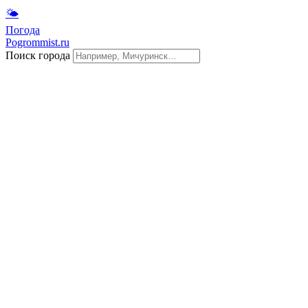
🌤
Погода
Pogrommist.ru
Поиск города