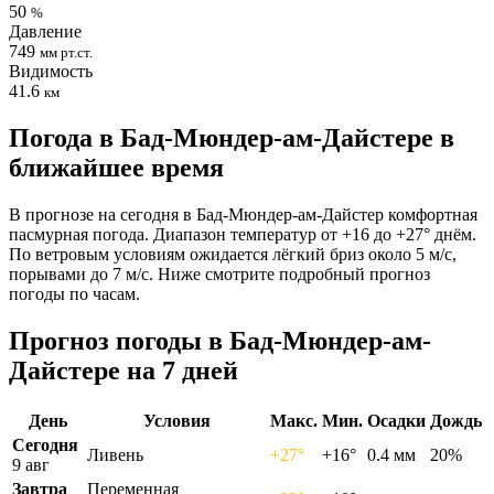
50
%
Давление
749
мм рт.ст.
Видимость
41.6
км
Погода в Бад-Мюндер-ам-Дайстере в
ближайшее время
В прогнозе на сегодня в Бад-Мюндер-ам-Дайстер комфортная
пасмурная погода. Диапазон температур от +16 до +27° днём.
По ветровым условиям ожидается лёгкий бриз около 5 м/с,
порывами до 7 м/с. Ниже смотрите подробный прогноз
погоды по часам.
Прогноз погоды в Бад-Мюндер-ам-
Дайстере на 7 дней
День
Условия
Макс.
Мин.
Осадки
Дождь
Сегодня
Ливень
+27°
+16°
0.4 мм
20%
9 авг
Завтра
Переменная