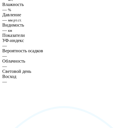
Влажность
—
%
Давление
—
мм рт.ст.
Видимость
—
км
Показатели
УФ-индекс
—
Вероятность осадков
—
Облачность
—
Световой день
Восход
—