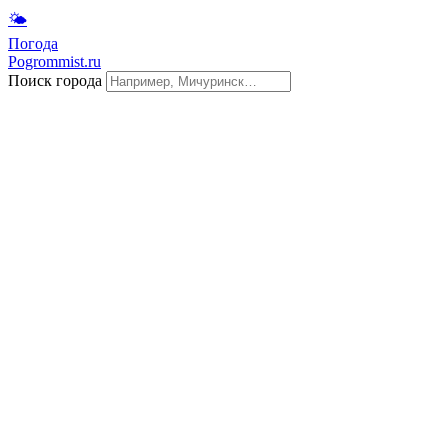
🌤
Погода
Pogrommist.ru
Поиск города