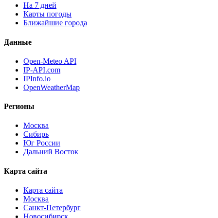
На 7 дней
Карты погоды
Ближайшие города
Данные
Open-Meteo API
IP-API.com
IPInfo.io
OpenWeatherMap
Регионы
Москва
Сибирь
Юг России
Дальний Восток
Карта сайта
Карта сайта
Москва
Санкт-Петербург
Новосибирск