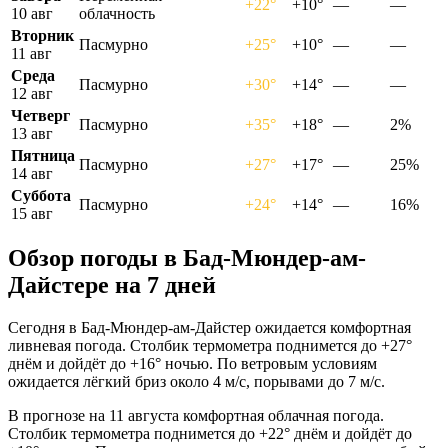
+22°
+10°
—
—
10 авг
облачность
Вторник
Пасмурно
+25°
+10°
—
—
11 авг
Среда
Пасмурно
+30°
+14°
—
—
12 авг
Четверг
Пасмурно
+35°
+18°
—
2%
13 авг
Пятница
Пасмурно
+27°
+17°
—
25%
14 авг
Суббота
Пасмурно
+24°
+14°
—
16%
15 авг
Обзор погоды в Бад-Мюндер-ам-
Дайстере на 7 дней
Сегодня в Бад-Мюндер-ам-Дайстер ожидается комфортная
ливневая погода. Столбик термометра поднимется до +27°
днём и дойдёт до +16° ночью. По ветровым условиям
ожидается лёгкий бриз около 4 м/с, порывами до 7 м/с.
В прогнозе на 11 августа комфортная облачная погода.
Столбик термометра поднимется до +22° днём и дойдёт до