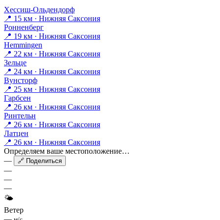
Хессиш-Ольдендорф
📍 15 км · Нижняя Саксония
Ронненберг
📍 19 км · Нижняя Саксония
Hemmingen
📍 22 км · Нижняя Саксония
Зельце
📍 24 км · Нижняя Саксония
Вунсторф
📍 25 км · Нижняя Саксония
Гарбсен
📍 26 км · Нижняя Саксония
Ринтельн
📍 26 км · Нижняя Саксония
Латцен
📍 26 км · Нижняя Саксония
Определяем ваше местоположение…
—
🔗 Поделиться
—
—
—
🌤
Ветер
—
м/с