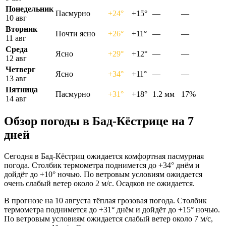
Понедельник
Пасмурно
+24°
+15°
—
—
10 авг
Вторник
Почти ясно
+26°
+11°
—
—
11 авг
Среда
Ясно
+29°
+12°
—
—
12 авг
Четверг
Ясно
+34°
+11°
—
—
13 авг
Пятница
Пасмурно
+31°
+18°
1.2 мм
17%
14 авг
Обзор погоды в Бад-Кёстрице на 7
дней
Сегодня в Бад-Кёстриц ожидается комфортная пасмурная
погода. Столбик термометра поднимется до +34° днём и
дойдёт до +10° ночью. По ветровым условиям ожидается
очень слабый ветер около 2 м/с. Осадков не ожидается.
В прогнозе на 10 августа тёплая грозовая погода. Столбик
термометра поднимется до +31° днём и дойдёт до +15° ночью.
По ветровым условиям ожидается слабый ветер около 7 м/с,