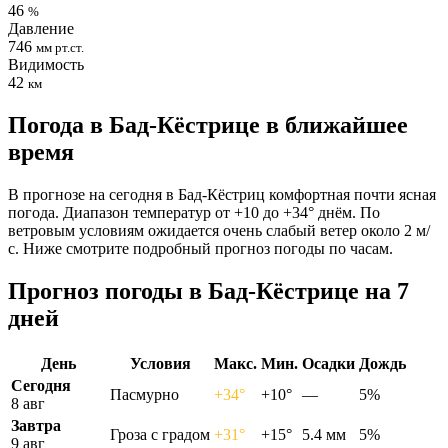
46
%
Давление
746
мм рт.ст.
Видимость
42
км
Погода в Бад-Кёстрице в ближайшее
время
В прогнозе на сегодня в Бад-Кёстриц комфортная почти ясная
погода. Диапазон температур от +10 до +34° днём. По
ветровым условиям ожидается очень слабый ветер около 2 м/
с. Ниже смотрите подробный прогноз погоды по часам.
Прогноз погоды в Бад-Кёстрице на 7
дней
День
Условия
Макс.
Мин.
Осадки
Дождь
Сегодня
Пасмурно
+34°
+10°
—
5%
8 авг
Завтра
Гроза с градом
+31°
+15°
5.4 мм
5%
9 авг