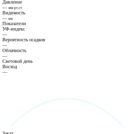
Давление
—
мм рт.ст.
Видимость
—
км
Показатели
УФ-индекс
—
Вероятность осадков
—
Облачность
—
Световой день
Восход
—
Закат