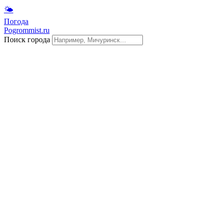
🌤
Погода
Pogrommist.ru
Поиск города