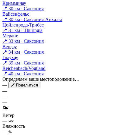
Криммичау
📍 30 км · Саксония
Вайсенфельс
📍 30 км · Саксония-Анхальт
Цойленрода-Трибес
📍 31 км · Thuringia
Меране
📍 33 км · Саксония
Вердау
📍 34 км · Саксония
Глаухау
📍 39 км · Саксония
Reichenbach/Vogtland
📍 40 км · Саксония
Определяем ваше местоположение…
—
🔗 Поделиться
—
—
—
🌤
Ветер
—
м/с
Влажность
—
%