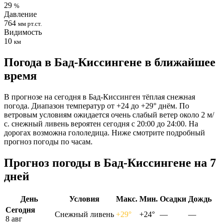
29
%
Давление
764
мм рт.ст.
Видимость
10
км
Погода в Бад-Киссингене в ближайшее
время
В прогнозе на сегодня в Бад-Киссинген тёплая снежная
погода. Диапазон температур от +24 до +29° днём. По
ветровым условиям ожидается очень слабый ветер около 2 м/
с. снежный ливень вероятен сегодня с 20:00 до 24:00. На
дорогах возможна гололедица. Ниже смотрите подробный
прогноз погоды по часам.
Прогноз погоды в Бад-Киссингене на 7
дней
День
Условия
Макс.
Мин.
Осадки
Дождь
Сегодня
Снежный ливень
+29°
+24°
—
—
8 авг