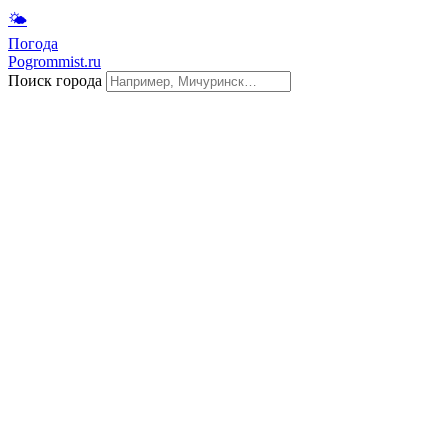
🌤
Погода
Pogrommist.ru
Поиск города