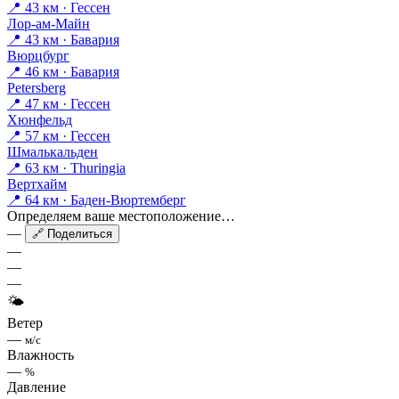
📍 43 км · Гессен
Лор-ам-Майн
📍 43 км · Бавария
Вюрцбург
📍 46 км · Бавария
Petersberg
📍 47 км · Гессен
Хюнфельд
📍 57 км · Гессен
Шмалькальден
📍 63 км · Thuringia
Вертхайм
📍 64 км · Баден-Вюртемберг
Определяем ваше местоположение…
—
🔗 Поделиться
—
—
—
🌤
Ветер
—
м/с
Влажность
—
%
Давление