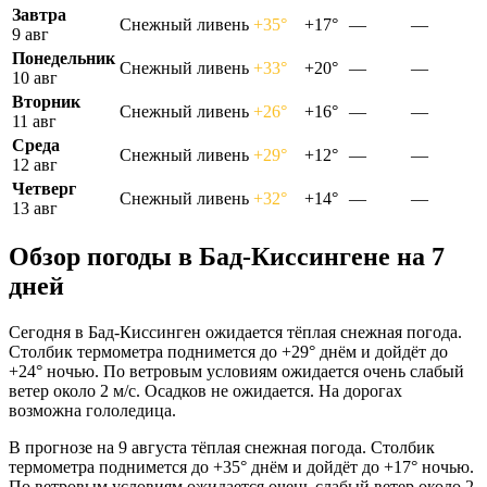
Завтра
Снежный ливень
+35°
+17°
—
—
9 авг
Понедельник
Снежный ливень
+33°
+20°
—
—
10 авг
Вторник
Снежный ливень
+26°
+16°
—
—
11 авг
Среда
Снежный ливень
+29°
+12°
—
—
12 авг
Четверг
Снежный ливень
+32°
+14°
—
—
13 авг
Обзор погоды в Бад-Киссингене на 7
дней
Сегодня в Бад-Киссинген ожидается тёплая снежная погода.
Столбик термометра поднимется до +29° днём и дойдёт до
+24° ночью. По ветровым условиям ожидается очень слабый
ветер около 2 м/с. Осадков не ожидается. На дорогах
возможна гололедица.
В прогнозе на 9 августа тёплая снежная погода. Столбик
термометра поднимется до +35° днём и дойдёт до +17° ночью.
По ветровым условиям ожидается очень слабый ветер около 2