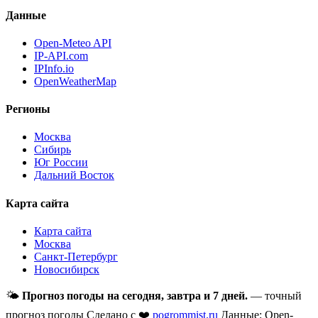
Данные
Open-Meteo API
IP-API.com
IPInfo.io
OpenWeatherMap
Регионы
Москва
Сибирь
Юг России
Дальний Восток
Карта сайта
Карта сайта
Москва
Санкт-Петербург
Новосибирск
🌤
Прогноз погоды на сегодня, завтра и 7 дней.
— точный
прогноз погоды
Сделано с ❤️
pogrommist.ru
Данные: Open-