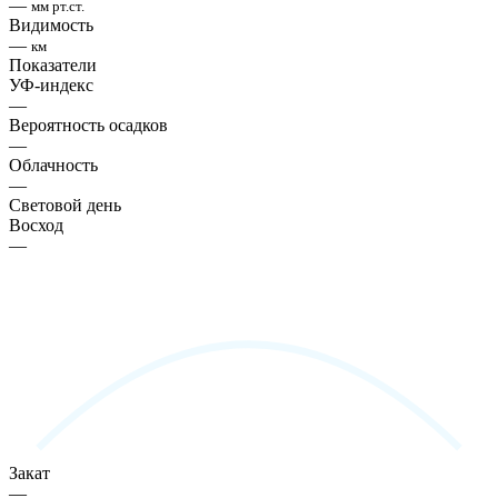
—
мм рт.ст.
Видимость
—
км
Показатели
УФ-индекс
—
Вероятность осадков
—
Облачность
—
Световой день
Восход
—
Закат
—