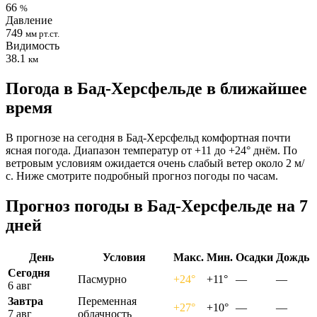
66
%
Давление
749
мм рт.ст.
Видимость
38.1
км
Погода в Бад-Херсфельде в ближайшее
время
В прогнозе на сегодня в Бад-Херсфельд комфортная почти
ясная погода. Диапазон температур от +11 до +24° днём. По
ветровым условиям ожидается очень слабый ветер около 2 м/
с. Ниже смотрите подробный прогноз погоды по часам.
Прогноз погоды в Бад-Херсфельде на 7
дней
День
Условия
Макс.
Мин.
Осадки
Дождь
Сегодня
Пасмурно
+24°
+11°
—
—
6 авг
Завтра
Переменная
+27°
+10°
—
—
7 авг
облачность