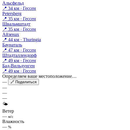
Альсфельд
📍 34 км · Гессен
Petersberg
📍 35 км · Гессен
Швальмштадт
📍 35 км · Гессен
Айзенах
📍 44 км · Thuringia
Баунаталь
📍 47 км · Гессен
Штадталлендорф
📍 49 км · Гессен
Бад-Вильдунген
📍 49 км · Гессен
Определяем ваше местоположение…
—
🔗 Поделиться
—
—
—
🌤
Ветер
—
м/с
Влажность
—
%