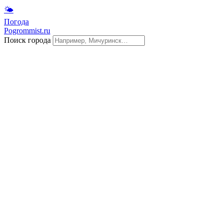
🌤
Погода
Pogrommist.ru
Поиск города