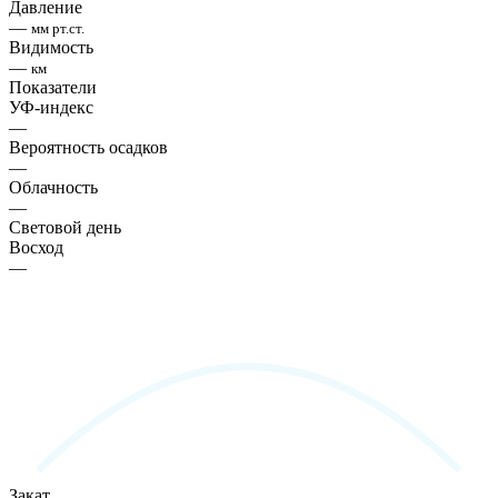
Давление
—
мм рт.ст.
Видимость
—
км
Показатели
УФ-индекс
—
Вероятность осадков
—
Облачность
—
Световой день
Восход
—
Закат