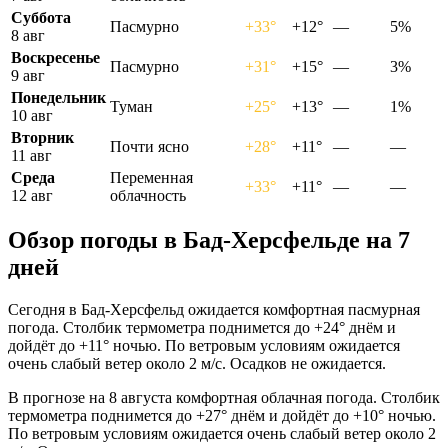
Суббота
Пасмурно
+33°
+12°
—
5%
8 авг
Воскресенье
Пасмурно
+31°
+15°
—
3%
9 авг
Понедельник
Туман
+25°
+13°
—
1%
10 авг
Вторник
Почти ясно
+28°
+11°
—
—
11 авг
Среда
Переменная
+33°
+11°
—
—
12 авг
облачность
Обзор погоды в Бад-Херсфельде на 7
дней
Сегодня в Бад-Херсфельд ожидается комфортная пасмурная
погода. Столбик термометра поднимется до +24° днём и
дойдёт до +11° ночью. По ветровым условиям ожидается
очень слабый ветер около 2 м/с. Осадков не ожидается.
В прогнозе на 8 августа комфортная облачная погода. Столбик
термометра поднимется до +27° днём и дойдёт до +10° ночью.
По ветровым условиям ожидается очень слабый ветер около 2