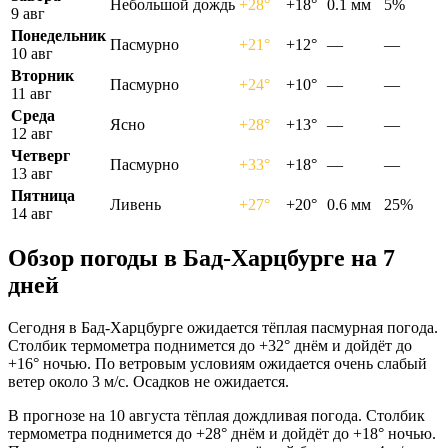
Небольшой дождь
+28°
+18°
0.1 мм
5%
9 авг
Понедельник
Пасмурно
+21°
+12°
—
—
10 авг
Вторник
Пасмурно
+24°
+10°
—
—
11 авг
Среда
Ясно
+28°
+13°
—
—
12 авг
Четверг
Пасмурно
+33°
+18°
—
—
13 авг
Пятница
Ливень
+27°
+20°
0.6 мм
25%
14 авг
Обзор погоды в Бад-Харцбурге на 7
дней
Сегодня в Бад-Харцбурге ожидается тёплая пасмурная погода.
Столбик термометра поднимется до +32° днём и дойдёт до
+16° ночью. По ветровым условиям ожидается очень слабый
ветер около 3 м/с. Осадков не ожидается.
В прогнозе на 10 августа тёплая дождливая погода. Столбик
термометра поднимется до +28° днём и дойдёт до +18° ночью.