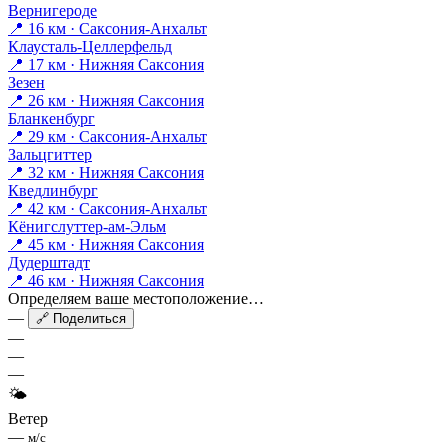
Вернигероде
📍 16 км · Саксония-Анхальт
Клаусталь-Целлерфельд
📍 17 км · Нижняя Саксония
Зезен
📍 26 км · Нижняя Саксония
Бланкенбург
📍 29 км · Саксония-Анхальт
Зальцгиттер
📍 32 км · Нижняя Саксония
Кведлинбург
📍 42 км · Саксония-Анхальт
Кёнигслуттер-ам-Эльм
📍 45 км · Нижняя Саксония
Дудерштадт
📍 46 км · Нижняя Саксония
Определяем ваше местоположение…
—
🔗 Поделиться
—
—
—
🌤
Ветер
—
м/с