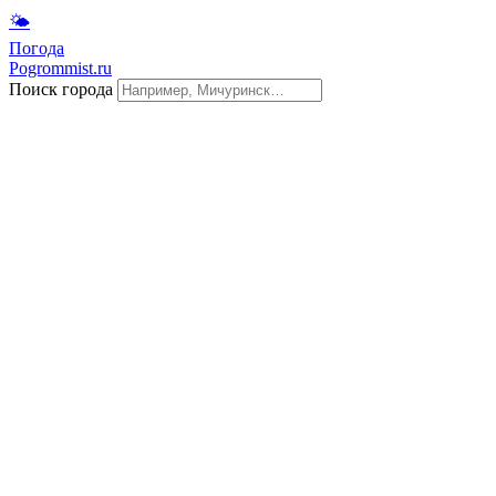
🌤
Погода
Pogrommist.ru
Поиск города