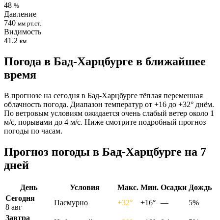
48
%
Давление
740
мм рт.ст.
Видимость
41.2
км
Погода в Бад-Харцбурге в ближайшее
время
В прогнозе на сегодня в Бад-Харцбурге тёплая переменная
облачность погода. Диапазон температур от +16 до +32° днём.
По ветровым условиям ожидается очень слабый ветер около 1
м/с, порывами до 4 м/с. Ниже смотрите подробный прогноз
погоды по часам.
Прогноз погоды в Бад-Харцбурге на 7
дней
День
Условия
Макс.
Мин.
Осадки
Дождь
Сегодня
Пасмурно
+32°
+16°
—
5%
8 авг
Завтра