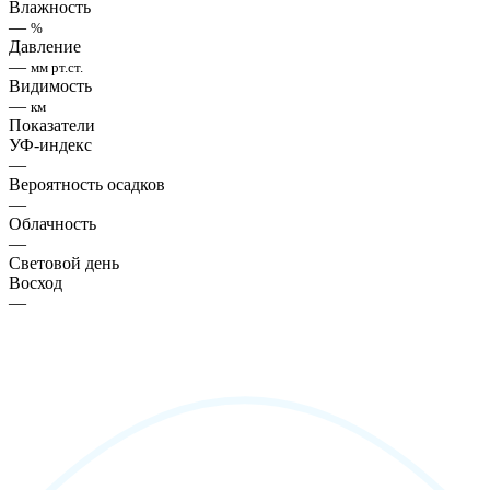
Влажность
—
%
Давление
—
мм рт.ст.
Видимость
—
км
Показатели
УФ-индекс
—
Вероятность осадков
—
Облачность
—
Световой день
Восход
—