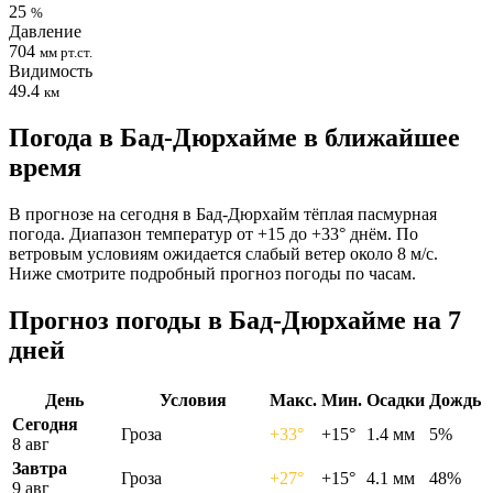
25
%
Давление
704
мм рт.ст.
Видимость
49.4
км
Погода в Бад-Дюрхайме в ближайшее
время
В прогнозе на сегодня в Бад-Дюрхайм тёплая пасмурная
погода. Диапазон температур от +15 до +33° днём. По
ветровым условиям ожидается слабый ветер около 8 м/с.
Ниже смотрите подробный прогноз погоды по часам.
Прогноз погоды в Бад-Дюрхайме на 7
дней
День
Условия
Макс.
Мин.
Осадки
Дождь
Сегодня
Гроза
+33°
+15°
1.4 мм
5%
8 авг
Завтра
Гроза
+27°
+15°
4.1 мм
48%
9 авг