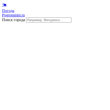
🌤
Погода
Pogrommist.ru
Поиск города