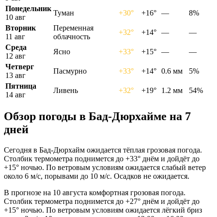
Понедельник
Туман
+30°
+16°
—
8%
10 авг
Вторник
Переменная
+32°
+14°
—
—
11 авг
облачность
Среда
Ясно
+33°
+15°
—
—
12 авг
Четверг
Пасмурно
+33°
+14°
0.6 мм
5%
13 авг
Пятница
Ливень
+32°
+19°
1.2 мм
54%
14 авг
Обзор погоды в Бад-Дюрхайме на 7
дней
Сегодня в Бад-Дюрхайм ожидается тёплая грозовая погода.
Столбик термометра поднимется до +33° днём и дойдёт до
+15° ночью. По ветровым условиям ожидается слабый ветер
около 6 м/с, порывами до 10 м/с. Осадков не ожидается.
В прогнозе на 10 августа комфортная грозовая погода.
Столбик термометра поднимется до +27° днём и дойдёт до
+15° ночью. По ветровым условиям ожидается лёгкий бриз