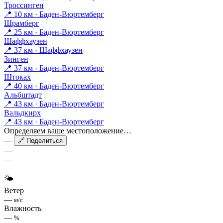
Троссинген
📍 10 км · Баден-Вюртемберг
Шрамберг
📍 25 км · Баден-Вюртемберг
Шаффхаузен
📍 37 км · Шаффхаузен
Зинген
📍 37 км · Баден-Вюртемберг
Штоках
📍 40 км · Баден-Вюртемберг
Альбштадт
📍 43 км · Баден-Вюртемберг
Вальдкирх
📍 43 км · Баден-Вюртемберг
Определяем ваше местоположение…
—
🔗 Поделиться
—
—
—
🌤
Ветер
—
м/с
Влажность
—
%