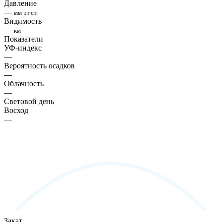
Давление
—
мм рт.ст.
Видимость
—
км
Показатели
УФ-индекс
—
Вероятность осадков
—
Облачность
—
Световой день
Восход
—
Закат