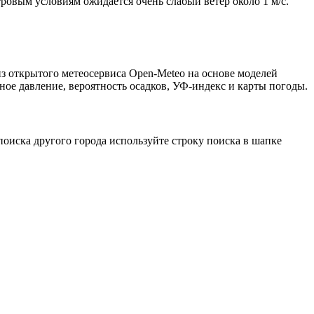
тровым условиям ожидается очень слабый ветер около 1 м/с.
з открытого метеосервиса Open-Meteo на основе моделей
ное давление, вероятность осадков, УФ-индекс и карты погоды.
оиска другого города используйте строку поиска в шапке