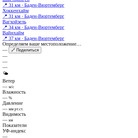
📍 31 км · Баден-Вюртемберг
Хоккенхайм
📍 31 км · Баден-Вюртемберг
Вагхойзель
📍 34 км · Баден-Вюртемберг
Вайнхайм
📍 37 км · Баден-Вюртемберг
Определяем ваше местоположение…
—
🔗 Поделиться
—
—
—
🌤
Ветер
—
м/с
Влажность
—
%
Давление
—
мм рт.ст.
Видимость
—
км
Показатели
УФ-индекс
—