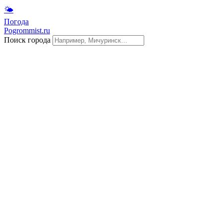
🌤
Погода
Pogrommist.ru
Поиск города