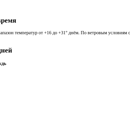
время
иапазон температур от +16 до +31° днём. По ветровым условиям о
дней
ждь