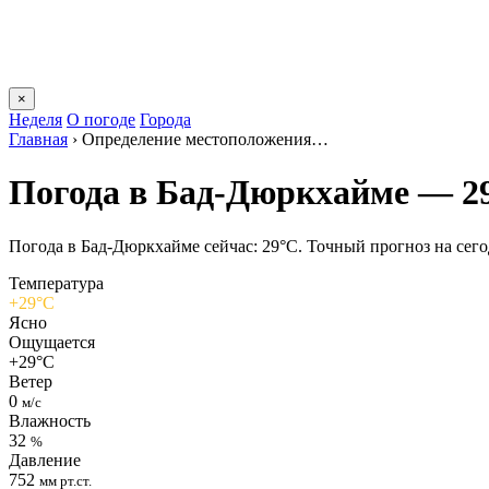
×
Неделя
О погоде
Города
Главная
›
Определение местоположения…
Погода в Бад-Дюркхайме — 2
Погода в Бад-Дюркхайме сейчас: 29°C. Точный прогноз на сегодн
Температура
+29°C
Ясно
Ощущается
+29°C
Ветер
0
м/с
Влажность
32
%
Давление
752
мм рт.ст.