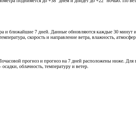
мометра поднимется до +38° днём и дойдёт до +22° ночью. По ве
ра и ближайшие 7 дней. Данные обновляются каждые 30 минут и
мпература, скорость и направление ветра, влажность, атмосфер
очасовой прогноз и прогноз на 7 дней расположены ниже. Для п
осадки, облачность, температуру и ветер.