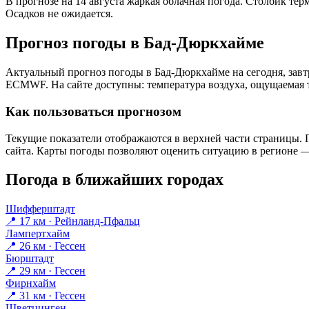
В прогнозе на 14 августа жаркая облачная погода. Столбик тер
Осадков не ожидается.
Прогноз погоды в Бад-Дюркхайме
Актуальный прогноз погоды в Бад-Дюркхайме на сегодня, завт
ECMWF. На сайте доступны: температура воздуха, ощущаемая те
Как пользоваться прогнозом
Текущие показатели отображаются в верхней части страницы. П
сайта. Карты погоды позволяют оценить ситуацию в регионе — 
Погода в ближайших городах
Шифферштадт
📍 17 км · Рейнланд-Пфальц
Лампертхайм
📍 26 км · Гессен
Бюрштадт
📍 29 км · Гессен
Фирнхайм
📍 31 км · Гессен
Шветцинген