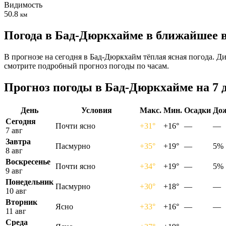
Видимость
50.8
км
Погода в Бад-Дюркхайме в ближайшее 
В прогнозе на сегодня в Бад-Дюркхайм тёплая ясная погода. Д
смотрите подробный прогноз погоды по часам.
Прогноз погоды в Бад-Дюркхайме на 7 
День
Условия
Макс.
Мин.
Осадки
До
Сегодня
Почти ясно
+31°
+16°
—
—
7 авг
Завтра
Пасмурно
+35°
+19°
—
5%
8 авг
Воскресенье
Почти ясно
+34°
+19°
—
5%
9 авг
Понедельник
Пасмурно
+30°
+18°
—
—
10 авг
Вторник
Ясно
+33°
+16°
—
—
11 авг
Среда