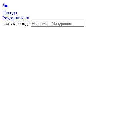
🌤
Погода
Pogrommist.ru
Поиск города