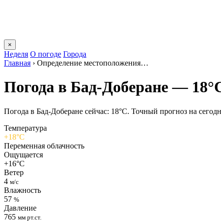
×
Неделя
О погоде
Города
Главная
›
Определение местоположения…
Погода в Бад-Доберане — 18°
Погода в Бад-Доберане сейчас: 18°C. Точный прогноз на сегодня
Температура
+18°C
Переменная облачность
Ощущается
+16°C
Ветер
4
м/с
Влажность
57
%
Давление
765
мм рт.ст.