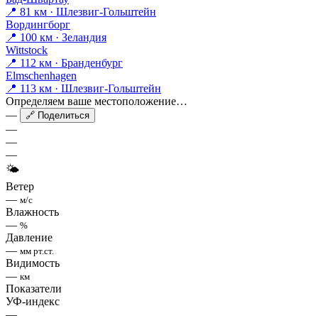
📍 81 км · Шлезвиг-Гольштейн
Вордингборг
📍 100 км · Зеландия
Wittstock
📍 112 км · Бранденбург
Elmschenhagen
📍 113 км · Шлезвиг-Гольштейн
Определяем ваше местоположение…
—
🔗 Поделиться
—
—
—
🌤
Ветер
—
м/с
Влажность
—
%
Давление
—
мм рт.ст.
Видимость
—
км
Показатели
УФ-индекс
—