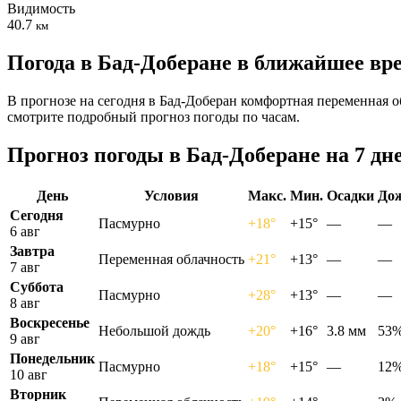
Видимость
40.7
км
Погода в Бад-Доберане в ближайшее вр
В прогнозе на сегодня в Бад-Доберан комфортная переменная об
смотрите подробный прогноз погоды по часам.
Прогноз погоды в Бад-Доберане на 7 дн
День
Условия
Макс.
Мин.
Осадки
До
Сегодня
Пасмурно
+18°
+15°
—
—
6 авг
Завтра
Переменная облачность
+21°
+13°
—
—
7 авг
Суббота
Пасмурно
+28°
+13°
—
—
8 авг
Воскресенье
Небольшой дождь
+20°
+16°
3.8 мм
53
9 авг
Понедельник
Пасмурно
+18°
+15°
—
12
10 авг
Вторник