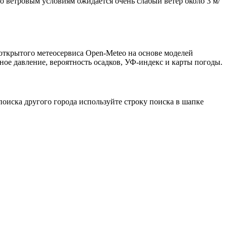
По ветровым условиям ожидается очень слабый ветер около 3 м/
открытого метеосервиса Open-Meteo на основе моделей
ное давление, вероятность осадков, УФ-индекс и карты погоды.
оиска другого города используйте строку поиска в шапке