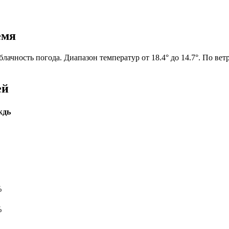
емя
лачность погода. Диапазон температур от 18.4° до 14.7°. По ве
ей
ждь
%
%