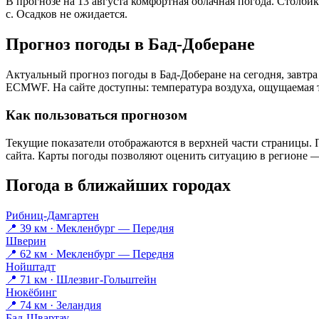
В прогнозе на 13 августа комфортная облачная погода. Столби
с. Осадков не ожидается.
Прогноз погоды в Бад-Доберане
Актуальный прогноз погоды в Бад-Доберане на сегодня, завтр
ECMWF. На сайте доступны: температура воздуха, ощущаемая те
Как пользоваться прогнозом
Текущие показатели отображаются в верхней части страницы. П
сайта. Карты погоды позволяют оценить ситуацию в регионе — 
Погода в ближайших городах
Рибниц-Дамгартен
📍 39 км · Мекленбург — Передня
Шверин
📍 62 км · Мекленбург — Передня
Нойштадт
📍 71 км · Шлезвиг-Гольштейн
Нюкёбинг
📍 74 км · Зеландия
Бад-Швартау