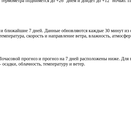
к термометра поднимется до +26° днём и дойдёт до +12° ночью. 
а и ближайшие 7 дней. Данные обновляются каждые 30 минут из 
мпература, скорость и направление ветра, влажность, атмосфер
очасовой прогноз и прогноз на 7 дней расположены ниже. Для п
осадки, облачность, температуру и ветер.