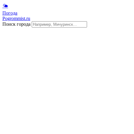
🌤
Погода
Pogrommist.ru
Поиск города