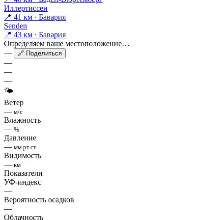
Иллертиссен
📍 41 км · Бавария
Senden
📍 43 км · Бавария
Определяем ваше местоположение…
—
🔗 Поделиться
—
—
—
🌤
Ветер
—
м/с
Влажность
—
%
Давление
—
мм рт.ст.
Видимость
—
км
Показатели
УФ-индекс
—
Вероятность осадков
—
Облачность