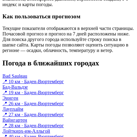
индекс и карты погоды.
Как пользоваться прогнозом
Текущие показатели отображаются в верхней части страницы.
Почасовой прогноз и прогноз на 7 дней расположены ниже.
Для поиска другого города используйте строку поиска в
шапке сайта. Карты погоды позволяют оценить ситуацию в
регионе — осадки, облачность, температуру и ветер.
Погода в ближайших городах
Bad Saulgau
📍 10 км · Баден-Вюртемберг
Бад-Вальдзе
📍 19 км · Баден-Вюртемберг
Эинген
📍 26 км · Баден-Вюртемберг
Лаупхайм
📍 27 км · Баден-Вюртемберг
Вайнгартен
📍 28 км · Баден-Вюртемберг
Лойткирх-им-Алльгой
📍 40 км · Баден-Вюртемберг