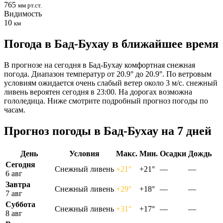
765
мм рт.ст.
Видимость
10
км
Погода в Бад-Бухау в ближайшее время
В прогнозе на сегодня в Бад-Бухау комфортная снежная
погода. Диапазон температур от 20.9° до 20.9°. По ветровым
условиям ожидается очень слабый ветер около 3 м/с. снежный
ливень вероятен сегодня в 23:00. На дорогах возможна
гололедица. Ниже смотрите подробный прогноз погоды по
часам.
Прогноз погоды в Бад-Бухау на 7 дней
День
Условия
Макс.
Мин.
Осадки
Дождь
Сегодня
Снежный ливень
+21°
+21°
—
—
6 авг
Завтра
Снежный ливень
+29°
+18°
—
—
7 авг
Суббота
Снежный ливень
+31°
+17°
—
—
8 авг