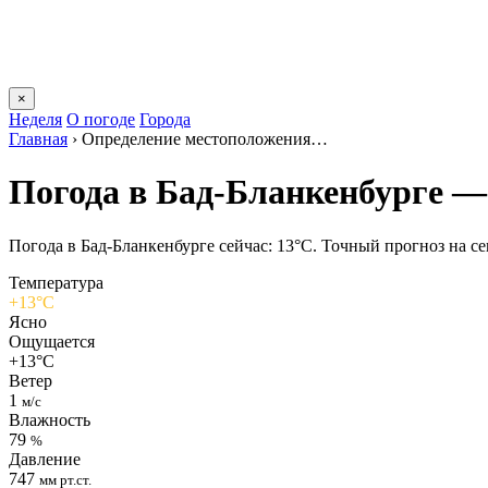
×
Неделя
О погоде
Города
Главная
›
Определение местоположения…
Погода в Бад-Бланкенбурге —
Погода в Бад-Бланкенбурге сейчас: 13°C. Точный прогноз на сег
Температура
+13°C
Ясно
Ощущается
+13°C
Ветер
1
м/с
Влажность
79
%
Давление
747
мм рт.ст.