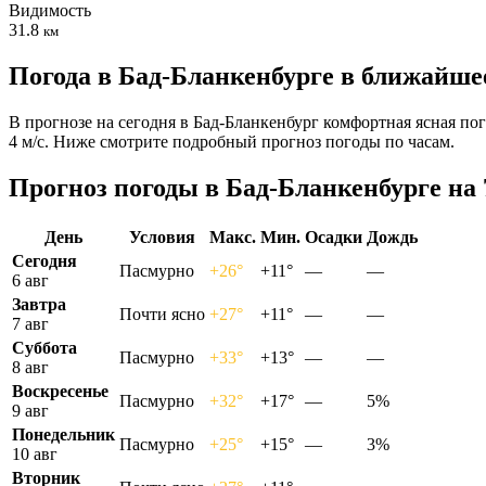
Видимость
31.8
км
Погода в Бад-Бланкенбурге в ближайше
В прогнозе на сегодня в Бад-Бланкенбург комфортная ясная пог
4 м/с. Ниже смотрите подробный прогноз погоды по часам.
Прогноз погоды в Бад-Бланкенбурге на 
День
Условия
Макс.
Мин.
Осадки
Дождь
Сегодня
Пасмурно
+26°
+11°
—
—
6 авг
Завтра
Почти ясно
+27°
+11°
—
—
7 авг
Суббота
Пасмурно
+33°
+13°
—
—
8 авг
Воскресенье
Пасмурно
+32°
+17°
—
5%
9 авг
Понедельник
Пасмурно
+25°
+15°
—
3%
10 авг
Вторник