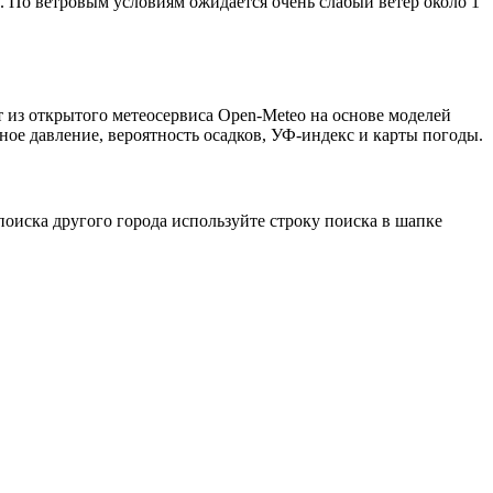
ю. По ветровым условиям ожидается очень слабый ветер около 1
 из открытого метеосервиса Open-Meteo на основе моделей
ное давление, вероятность осадков, УФ-индекс и карты погоды.
оиска другого города используйте строку поиска в шапке