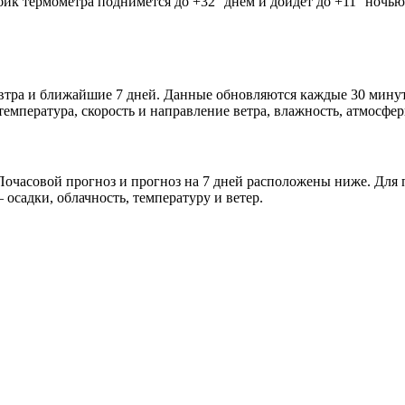
лбик термометра поднимется до +32° днём и дойдёт до +11° ночь
автра и ближайшие 7 дней. Данные обновляются каждые 30 минут
мпература, скорость и направление ветра, влажность, атмосфер
очасовой прогноз и прогноз на 7 дней расположены ниже. Для п
осадки, облачность, температуру и ветер.