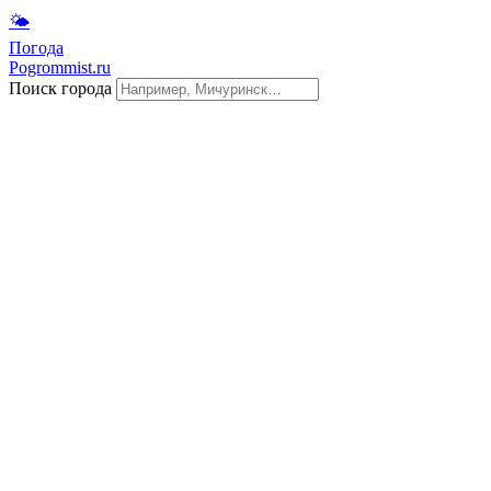
🌤
Погода
Pogrommist.ru
Поиск города