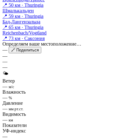
📍 50 км · Thuringia
Шмалькальден
📍 59 км · Thuringia
Бад-Лангензальца
📍 65 км · Thuringia
Reichenbach/Vogtland
📍 73 км · Саксония
Определяем ваше местоположение…
—
🔗 Поделиться
—
—
—
🌤
Ветер
—
м/с
Влажность
—
%
Давление
—
мм рт.ст.
Видимость
—
км
Показатели
УФ-индекс
—