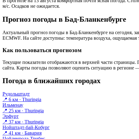
В прогнозе на 13 августа комфортная почти ясная погода. Сто
м/с. Осадков не ожидается.
Прогноз погоды в Бад-Бланкенбурге
Актуальный прогноз погоды в Бад-Бланкенбурге на сегодня, з
ECMWF. На сайте доступны: температура воздуха, ощущаемая те
Как пользоваться прогнозом
Текущие показатели отображаются в верхней части страницы. П
сайта. Карты погоды позволяют оценить ситуацию в регионе — 
Погода в ближайших городах
Рудольштадт
📍 6 км · Thuringia
Ильменау
📍 25 км · Thuringia
Эрфурт
📍 37 км · Thuringia
Нойштадт-бай-Кобург
📍 41 км · Бавария
Цойленрода-Трибес