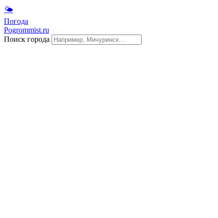
🌤
Погода
Pogrommist.ru
Поиск города