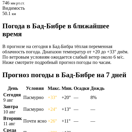
746
мм рт.ст.
Видимость
50.1
км
Погода в Бад-Бибре в ближайшее
время
В прогнозе на сегодня в Бад-Бибра тёплая переменная
облачность погода. Диапазон температур от +20 до +33° днём.
По ветровым условиям ожидается слабый ветер около 6 м/с.
Ниже смотрите подробный прогноз погоды по часам.
Прогноз погоды в Бад-Бибре на 7 дней
День
Условия
Макс.
Мин.
Осадки
Дождь
Сегодня
Пасмурно
+33°
+20°
—
8%
9 авг
Завтра
Пасмурно
+24°
+13°
—
—
10 авг
Вторник
Почти ясно
+26°
+11°
—
—
11 авг
Среда