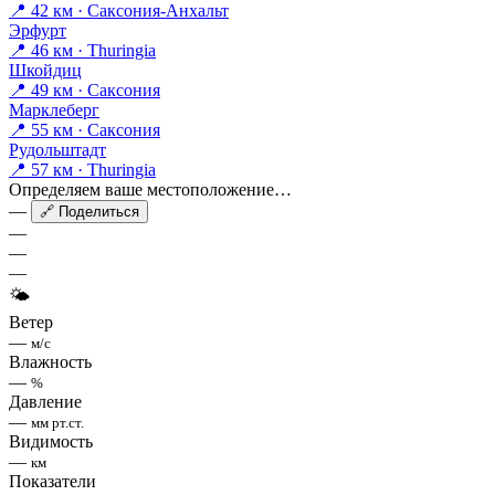
📍 42 км · Саксония-Анхальт
Эрфурт
📍 46 км · Thuringia
Шкойдиц
📍 49 км · Саксония
Марклеберг
📍 55 км · Саксония
Рудольштадт
📍 57 км · Thuringia
Определяем ваше местоположение…
—
🔗 Поделиться
—
—
—
🌤
Ветер
—
м/с
Влажность
—
%
Давление
—
мм рт.ст.
Видимость
—
км
Показатели