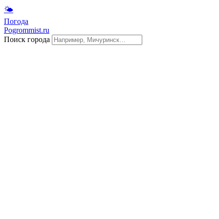
🌤
Погода
Pogrommist.ru
Поиск города