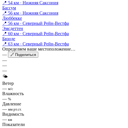
📍 54 км · Нижняя Саксония
Бассум
📍 56 км · Нижняя Саксония
Люббекке
📍 56 км · Северный Рейн-Вестфа
Эмсдеттен
📍 60 км · Северный Рейн-Вестфа
Бюнде
📍 63 км · Северный Рейн-Вестфа
Определяем ваше местоположение…
—
🔗 Поделиться
—
—
—
🌤
Ветер
—
м/с
Влажность
—
%
Давление
—
мм рт.ст.
Видимость
—
км
Показатели