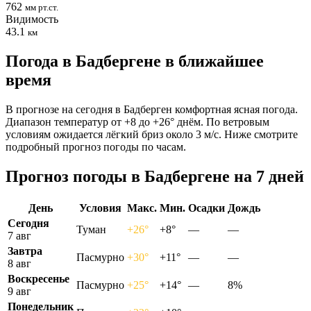
762
мм рт.ст.
Видимость
43.1
км
Погода в Бадбергене в ближайшее
время
В прогнозе на сегодня в Бадберген комфортная ясная погода.
Диапазон температур от +8 до +26° днём. По ветровым
условиям ожидается лёгкий бриз около 3 м/с. Ниже смотрите
подробный прогноз погоды по часам.
Прогноз погоды в Бадбергене на 7 дней
День
Условия
Макс.
Мин.
Осадки
Дождь
Сегодня
Туман
+26°
+8°
—
—
7 авг
Завтра
Пасмурно
+30°
+11°
—
—
8 авг
Воскресенье
Пасмурно
+25°
+14°
—
8%
9 авг
Понедельник