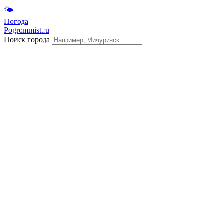
🌤
Погода
Pogrommist.ru
Поиск города