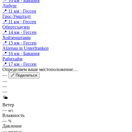
📍 10 км · Бавария
Дибург
📍 11 км · Гессен
Грос-Умштадт
📍 11 км · Гессен
Обертсхаузен
📍 14 км · Гессен
Хойзенштамм
📍 15 км · Гессен
Alzenau in Unterfranken
📍 16 км · Бавария
Райнхайм
📍 17 км · Гессен
Определяем ваше местоположение…
—
🔗 Поделиться
—
—
—
🌤
Ветер
—
м/с
Влажность
—
%
Давление
—
мм рт.ст.