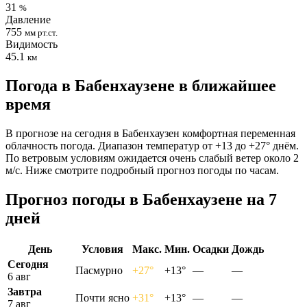
31
%
Давление
755
мм рт.ст.
Видимость
45.1
км
Погода в Бабенхаузене в ближайшее
время
В прогнозе на сегодня в Бабенхаузен комфортная переменная
облачность погода. Диапазон температур от +13 до +27° днём.
По ветровым условиям ожидается очень слабый ветер около 2
м/с. Ниже смотрите подробный прогноз погоды по часам.
Прогноз погоды в Бабенхаузене на 7
дней
День
Условия
Макс.
Мин.
Осадки
Дождь
Сегодня
Пасмурно
+27°
+13°
—
—
6 авг
Завтра
Почти ясно
+31°
+13°
—
—
7 авг