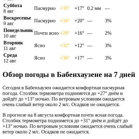
Суббота
Пасмурно
+35°
+17°
0.2 мм
—
8 авг
Воскресенье
Пасмурно
+34°
+20°
—
3%
9 авг
Понедельник
Почти ясно
+29°
+16°
—
2%
10 авг
Вторник
Ясно
+32°
+12°
—
3%
11 авг
Среда
Ясно
+36°
+17°
—
3%
12 авг
Обзор погоды в Бабенхаузене на 7 дней
Сегодня в Бабенхаузен ожидается комфортная пасмурная
погода. Столбик термометра поднимется до +27° днём и
дойдёт до +13° ночью. По ветровым условиям ожидается
очень слабый ветер около 2 м/с. Осадков не ожидается.
В прогнозе на 8 августа комфортная почти ясная погода.
Столбик термометра поднимется до +31° днём и дойдёт до
+13° ночью. По ветровым условиям ожидается очень слабый
ветер около 2 м/с. Осадков не ожидается.