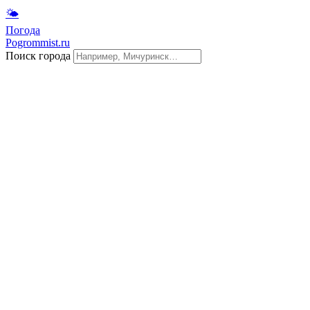
🌤
Погода
Pogrommist.ru
Поиск города