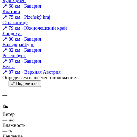
Бургхаузен
📍 68 км · Бавария
Клатови
📍 75 км · Plzeňský kraj
Страконице
📍 79 км · Южночешский край
Ландсхут
📍 80 км · Бавария
Вальдкрайбург
📍 82 км · Бавария
Регенсбург
📍 87 км · Бавария
Вельс
📍 87 км · Верхняя Австрия
Определяем ваше местоположение…
—
🔗 Поделиться
—
—
—
🌤
Ветер
—
м/с
Влажность
—
%
Давление