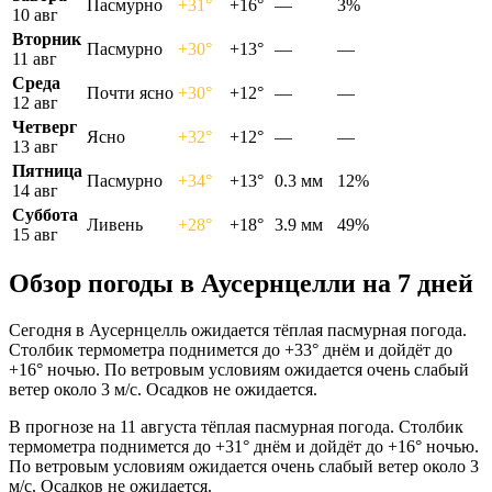
Пасмурно
+31°
+16°
—
3%
10 авг
Вторник
Пасмурно
+30°
+13°
—
—
11 авг
Среда
Почти ясно
+30°
+12°
—
—
12 авг
Четверг
Ясно
+32°
+12°
—
—
13 авг
Пятница
Пасмурно
+34°
+13°
0.3 мм
12%
14 авг
Суббота
Ливень
+28°
+18°
3.9 мм
49%
15 авг
Обзор погоды в Аусернцелли на 7 дней
Сегодня в Аусернцелль ожидается тёплая пасмурная погода.
Столбик термометра поднимется до +33° днём и дойдёт до
+16° ночью. По ветровым условиям ожидается очень слабый
ветер около 3 м/с. Осадков не ожидается.
В прогнозе на 11 августа тёплая пасмурная погода. Столбик
термометра поднимется до +31° днём и дойдёт до +16° ночью.
По ветровым условиям ожидается очень слабый ветер около 3
м/с. Осадков не ожидается.