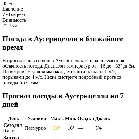
85
%
Давление
730
мм рт.ст.
Видимость
25.7
км
Погода в Аусернцелли в ближайшее
время
В прогнозе на сегодня в Аусернцелль тёплая переменная
облачность погода. Диапазон температур от +16 до +33° днём.
По ветровым условиям ожидается штиль около 1 м/с,
порывами до 4 м/с. Ниже смотрите подробный прогноз
погоды по часам.
Прогноз погоды в Аусернцелли на 7
дней
День
Условия
Макс.
Мин.
Осадки
Дождь
Сегодня
Пасмурно
+33°
+16°
—
5%
9 авг
Завтра