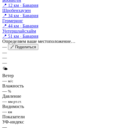
Бобинген
📍 12 км · Бавария
Шробенхаузен
📍 34 км · Бавария
Гермеринг
📍 44 км · Бавария
Унтершлайсхайм
📍 51 км · Бавария
Определяем ваше местоположение…
—
🔗 Поделиться
—
—
—
🌤
Ветер
—
м/с
Влажность
—
%
Давление
—
мм рт.ст.
Видимость
—
км
Показатели
УФ-индекс
—