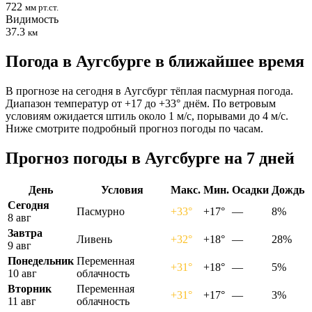
722
мм рт.ст.
Видимость
37.3
км
Погода в Аугсбурге в ближайшее время
В прогнозе на сегодня в Аугсбург тёплая пасмурная погода.
Диапазон температур от +17 до +33° днём. По ветровым
условиям ожидается штиль около 1 м/с, порывами до 4 м/с.
Ниже смотрите подробный прогноз погоды по часам.
Прогноз погоды в Аугсбурге на 7 дней
День
Условия
Макс.
Мин.
Осадки
Дождь
Сегодня
Пасмурно
+33°
+17°
—
8%
8 авг
Завтра
Ливень
+32°
+18°
—
28%
9 авг
Понедельник
Переменная
+31°
+18°
—
5%
10 авг
облачность
Вторник
Переменная
+31°
+17°
—
3%
11 авг
облачность