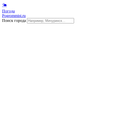
🌤
Погода
Pogrommist.ru
Поиск города