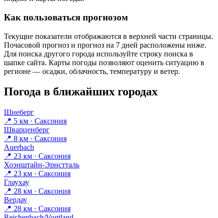
Как пользоваться прогнозом
Текущие показатели отображаются в верхней части страницы.
Почасовой прогноз и прогноз на 7 дней расположены ниже.
Для поиска другого города используйте строку поиска в
шапке сайта. Карты погоды позволяют оценить ситуацию в
регионе — осадки, облачность, температуру и ветер.
Погода в ближайших городах
Шнеберг
📍 5 км · Саксония
Шварценберг
📍 8 км · Саксония
Auerbach
📍 23 км · Саксония
Хоэнштайн-Эрнстталь
📍 23 км · Саксония
Глаухау
📍 28 км · Саксония
Вердау
📍 28 км · Саксония
Reichenbach/Vogtland