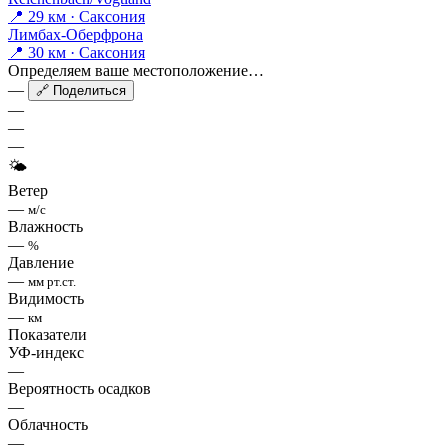
📍 29 км · Саксония
Лимбах-Оберфрона
📍 30 км · Саксония
Определяем ваше местоположение…
—
🔗 Поделиться
—
—
—
🌤
Ветер
—
м/с
Влажность
—
%
Давление
—
мм рт.ст.
Видимость
—
км
Показатели
УФ-индекс
—
Вероятность осадков
—
Облачность
—