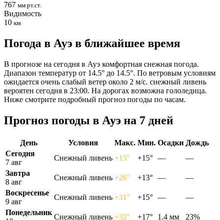
767
мм рт.ст.
Видимость
10
км
Погода в Ауэ в ближайшее время
В прогнозе на сегодня в Ауэ комфортная снежная погода.
Диапазон температур от 14.5° до 14.5°. По ветровым условиям
ожидается очень слабый ветер около 2 м/с. снежный ливень
вероятен сегодня в 23:00. На дорогах возможна гололедица.
Ниже смотрите подробный прогноз погоды по часам.
Прогноз погоды в Ауэ на 7 дней
День
Условия
Макс.
Мин.
Осадки
Дождь
Сегодня
Снежный ливень
+15°
+15°
—
—
7 авг
Завтра
Снежный ливень
+26°
+13°
—
—
8 авг
Воскресенье
Снежный ливень
+31°
+15°
—
—
9 авг
Понедельник
Снежный ливень
+32°
+17°
1.4 мм
23%