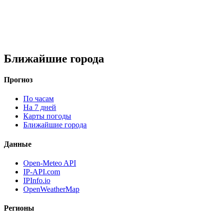
Ближайшие города
Прогноз
По часам
На 7 дней
Карты погоды
Ближайшие города
Данные
Open-Meteo API
IP-API.com
IPInfo.io
OpenWeatherMap
Регионы