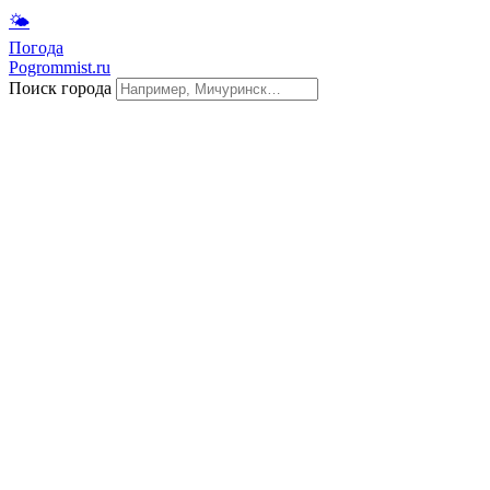
🌤
Погода
Pogrommist.ru
Поиск города