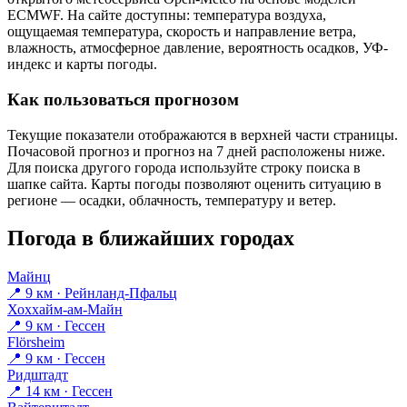
ECMWF. На сайте доступны: температура воздуха,
ощущаемая температура, скорость и направление ветра,
влажность, атмосферное давление, вероятность осадков, УФ-
индекс и карты погоды.
Как пользоваться прогнозом
Текущие показатели отображаются в верхней части страницы.
Почасовой прогноз и прогноз на 7 дней расположены ниже.
Для поиска другого города используйте строку поиска в
шапке сайта. Карты погоды позволяют оценить ситуацию в
регионе — осадки, облачность, температуру и ветер.
Погода в ближайших городах
Майнц
📍 9 км · Рейнланд-Пфальц
Хоххайм-ам-Майн
📍 9 км · Гессен
Flörsheim
📍 9 км · Гессен
Ридштадт
📍 14 км · Гессен