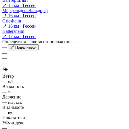
Вайтерштадт
📍 15 км · Гессен
Мёрфельден-Вальдорф
📍 16 км · Гессен
Griesheim
📍 16 км · Гессен
Hattersheim
📍 17 км · Гессен
Определяем ваше местоположение…
—
🔗 Поделиться
—
—
—
🌤
Ветер
—
м/с
Влажность
—
%
Давление
—
мм рт.ст.
Видимость
—
км
Показатели
УФ-индекс
—