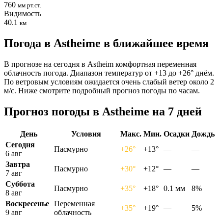
760
мм рт.ст.
Видимость
40.1
км
Погода в Astheimе в ближайшее время
В прогнозе на сегодня в Astheim комфортная переменная
облачность погода. Диапазон температур от +13 до +26° днём.
По ветровым условиям ожидается очень слабый ветер около 2
м/с. Ниже смотрите подробный прогноз погоды по часам.
Прогноз погоды в Astheimе на 7 дней
День
Условия
Макс.
Мин.
Осадки
Дождь
Сегодня
Пасмурно
+26°
+13°
—
—
6 авг
Завтра
Пасмурно
+30°
+12°
—
—
7 авг
Суббота
Пасмурно
+35°
+18°
0.1 мм
8%
8 авг
Воскресенье
Переменная
+35°
+19°
—
5%
9 авг
облачность