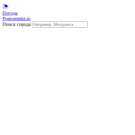
🌤
Погода
Pogrommist.ru
Поиск города