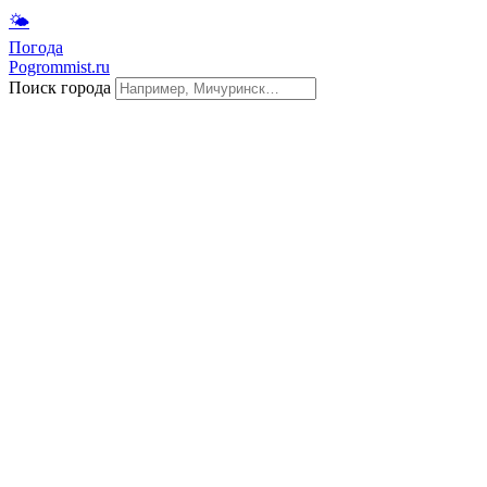
🌤
Погода
Pogrommist.ru
Поиск города