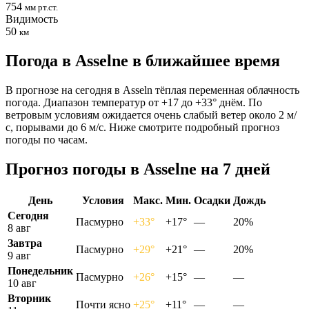
754
мм рт.ст.
Видимость
50
км
Погода в Asselnе в ближайшее время
В прогнозе на сегодня в Asseln тёплая переменная облачность
погода. Диапазон температур от +17 до +33° днём. По
ветровым условиям ожидается очень слабый ветер около 2 м/
с, порывами до 6 м/с. Ниже смотрите подробный прогноз
погоды по часам.
Прогноз погоды в Asselnе на 7 дней
День
Условия
Макс.
Мин.
Осадки
Дождь
Сегодня
Пасмурно
+33°
+17°
—
20%
8 авг
Завтра
Пасмурно
+29°
+21°
—
20%
9 авг
Понедельник
Пасмурно
+26°
+15°
—
—
10 авг
Вторник
Почти ясно
+25°
+11°
—
—