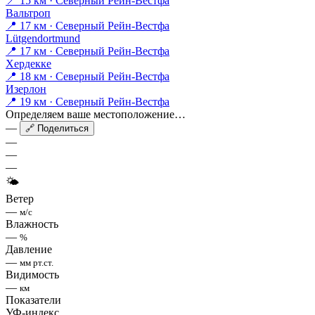
📍 15 км · Северный Рейн-Вестфа
Вальтроп
📍 17 км · Северный Рейн-Вестфа
Lütgendortmund
📍 17 км · Северный Рейн-Вестфа
Хердекке
📍 18 км · Северный Рейн-Вестфа
Изерлон
📍 19 км · Северный Рейн-Вестфа
Определяем ваше местоположение…
—
🔗 Поделиться
—
—
—
🌤
Ветер
—
м/с
Влажность
—
%
Давление
—
мм рт.ст.
Видимость
—
км
Показатели
УФ-индекс