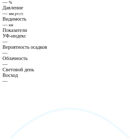
—
%
Давление
—
мм рт.ст.
Видимость
—
км
Показатели
УФ-индекс
—
Вероятность осадков
—
Облачность
—
Световой день
Восход
—