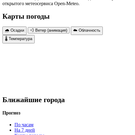
открытого метеосервиса Open-Meteo.
Карты погоды
🌧 Осадки
💨 Ветер (анимация)
☁️ Облачность
🌡 Температура
Ближайшие города
Прогноз
По часам
На 7 дней