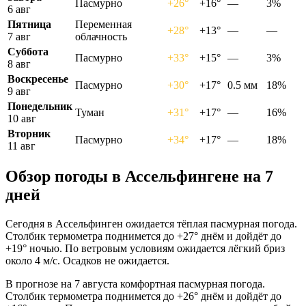
Пасмурно
+26°
+16°
—
3%
6 авг
Пятница
Переменная
+28°
+13°
—
—
7 авг
облачность
Суббота
Пасмурно
+33°
+15°
—
3%
8 авг
Воскресенье
Пасмурно
+30°
+17°
0.5 мм
18%
9 авг
Понедельник
Туман
+31°
+17°
—
16%
10 авг
Вторник
Пасмурно
+34°
+17°
—
18%
11 авг
Обзор погоды в Ассельфингене на 7
дней
Сегодня в Ассельфинген ожидается тёплая пасмурная погода.
Столбик термометра поднимется до +27° днём и дойдёт до
+19° ночью. По ветровым условиям ожидается лёгкий бриз
около 4 м/с. Осадков не ожидается.
В прогнозе на 7 августа комфортная пасмурная погода.
Столбик термометра поднимется до +26° днём и дойдёт до