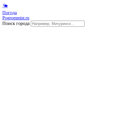
🌤
Погода
Pogrommist.ru
Поиск города