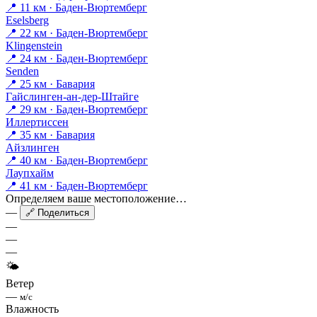
📍 11 км · Баден-Вюртемберг
Eselsberg
📍 22 км · Баден-Вюртемберг
Klingenstein
📍 24 км · Баден-Вюртемберг
Senden
📍 25 км · Бавария
Гайслинген-ан-дер-Штайге
📍 29 км · Баден-Вюртемберг
Иллертиссен
📍 35 км · Бавария
Айзлинген
📍 40 км · Баден-Вюртемберг
Лаупхайм
📍 41 км · Баден-Вюртемберг
Определяем ваше местоположение…
—
🔗 Поделиться
—
—
—
🌤
Ветер
—
м/с
Влажность