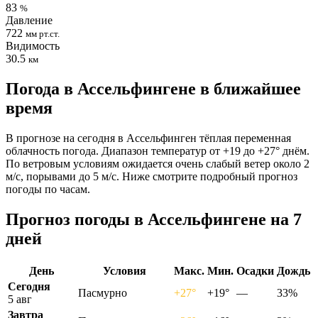
83
%
Давление
722
мм рт.ст.
Видимость
30.5
км
Погода в Ассельфингене в ближайшее
время
В прогнозе на сегодня в Ассельфинген тёплая переменная
облачность погода. Диапазон температур от +19 до +27° днём.
По ветровым условиям ожидается очень слабый ветер около 2
м/с, порывами до 5 м/с. Ниже смотрите подробный прогноз
погоды по часам.
Прогноз погоды в Ассельфингене на 7
дней
День
Условия
Макс.
Мин.
Осадки
Дождь
Сегодня
Пасмурно
+27°
+19°
—
33%
5 авг
Завтра