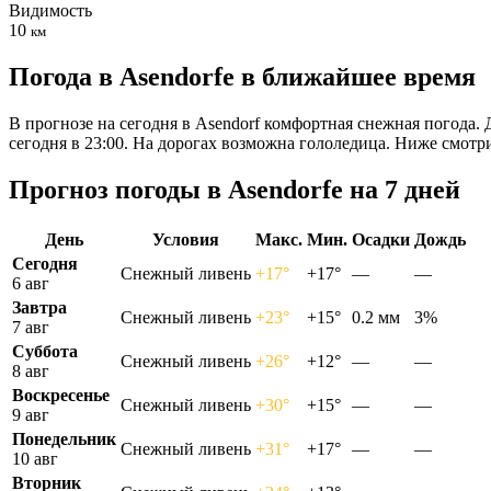
Видимость
10
км
Погода в Asendorfе в ближайшее время
В прогнозе на сегодня в Asendorf комфортная снежная погода. 
сегодня в 23:00. На дорогах возможна гололедица. Ниже смотр
Прогноз погоды в Asendorfе на 7 дней
День
Условия
Макс.
Мин.
Осадки
Дождь
Сегодня
Снежный ливень
+17°
+17°
—
—
6 авг
Завтра
Снежный ливень
+23°
+15°
0.2 мм
3%
7 авг
Суббота
Снежный ливень
+26°
+12°
—
—
8 авг
Воскресенье
Снежный ливень
+30°
+15°
—
—
9 авг
Понедельник
Снежный ливень
+31°
+17°
—
—
10 авг
Вторник