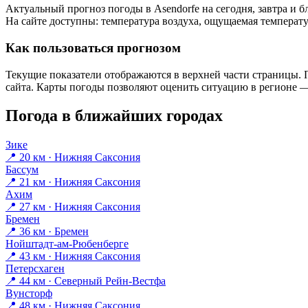
Актуальный прогноз погоды в Asendorfе на сегодня, завтра и
На сайте доступны: температура воздуха, ощущаемая температур
Как пользоваться прогнозом
Текущие показатели отображаются в верхней части страницы. П
сайта. Карты погоды позволяют оценить ситуацию в регионе — 
Погода в ближайших городах
Зике
📍 20 км · Нижняя Саксония
Бассум
📍 21 км · Нижняя Саксония
Ахим
📍 27 км · Нижняя Саксония
Бремен
📍 36 км · Бремен
Нойштадт-ам-Рюбенберге
📍 43 км · Нижняя Саксония
Петерсхаген
📍 44 км · Северный Рейн-Вестфа
Вунсторф
📍 48 км · Нижняя Саксония