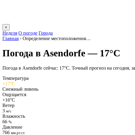
×
Неделя
О погоде
Города
Главная
›
Определение местоположения…
Погода в Asendorfе — 17°C
Погода в Asendorfе сейчас: 17°C. Точный прогноз на сегодня, за
Температура
+17°C
Снежный ливень
Ощущается
+16°C
Ветер
3
м/с
Влажность
66
%
Давление
766
мм рт.ст.