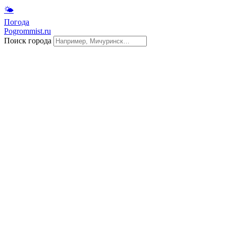
🌤
Погода
Pogrommist.ru
Поиск города