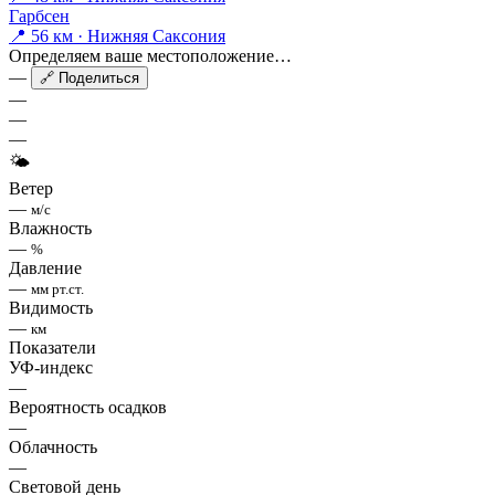
Гарбсен
📍 56 км · Нижняя Саксония
Определяем ваше местоположение…
—
🔗 Поделиться
—
—
—
🌤
Ветер
—
м/с
Влажность
—
%
Давление
—
мм рт.ст.
Видимость
—
км
Показатели
УФ-индекс
—
Вероятность осадков
—
Облачность
—
Световой день