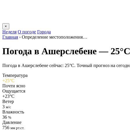
×
Неделя
О погоде
Города
Главная
›
Определение местоположения…
Погода в Ашерслебене — 25°
Погода в Ашерслебене сейчас: 25°C. Точный прогноз на сегодня,
Температура
+25°C
Почти ясно
Ощущается
+23°C
Ветер
3
м/с
Влажность
36
%
Давление
756
мм рт.ст.