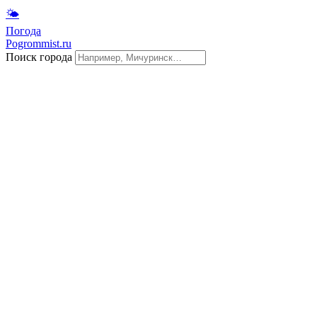
🌤
Погода
Pogrommist.ru
Поиск города