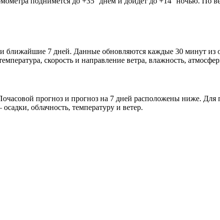
рмометра поднимется до +35° днём и дойдёт до +14° ночью. По в
 и ближайшие 7 дней. Данные обновляются каждые 30 минут из 
мпература, скорость и направление ветра, влажность, атмосфер
очасовой прогноз и прогноз на 7 дней расположены ниже. Для п
осадки, облачность, температуру и ветер.