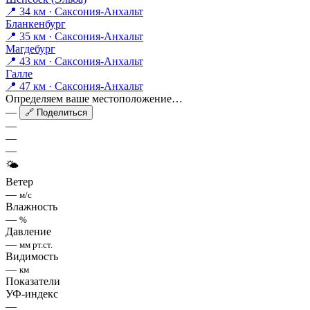
📍 34 км · Саксония-Анхальт
Бланкенбург
📍 35 км · Саксония-Анхальт
Магдебург
📍 43 км · Саксония-Анхальт
Галле
📍 47 км · Саксония-Анхальт
Определяем ваше местоположение…
—
🔗 Поделиться
—
—
—
🌤
Ветер
—
м/с
Влажность
—
%
Давление
—
мм рт.ст.
Видимость
—
км
Показатели
УФ-индекс
—