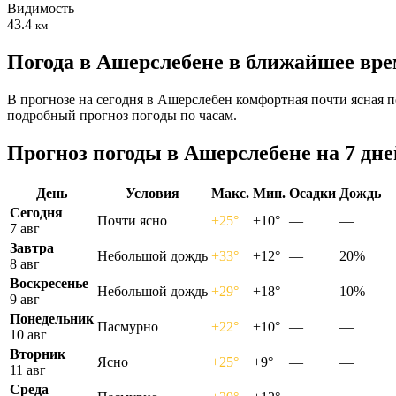
Видимость
43.4
км
Погода в Ашерслебене в ближайшее вр
В прогнозе на сегодня в Ашерслебен комфортная почти ясная п
подробный прогноз погоды по часам.
Прогноз погоды в Ашерслебене на 7 дне
День
Условия
Макс.
Мин.
Осадки
Дождь
Сегодня
Почти ясно
+25°
+10°
—
—
7 авг
Завтра
Небольшой дождь
+33°
+12°
—
20%
8 авг
Воскресенье
Небольшой дождь
+29°
+18°
—
10%
9 авг
Понедельник
Пасмурно
+22°
+10°
—
—
10 авг
Вторник
Ясно
+25°
+9°
—
—
11 авг
Среда