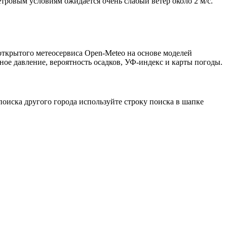
етровым условиям ожидается очень слабый ветер около 2 м/с.
открытого метеосервиса Open-Meteo на основе моделей
ное давление, вероятность осадков, УФ-индекс и карты погоды.
оиска другого города используйте строку поиска в шапке