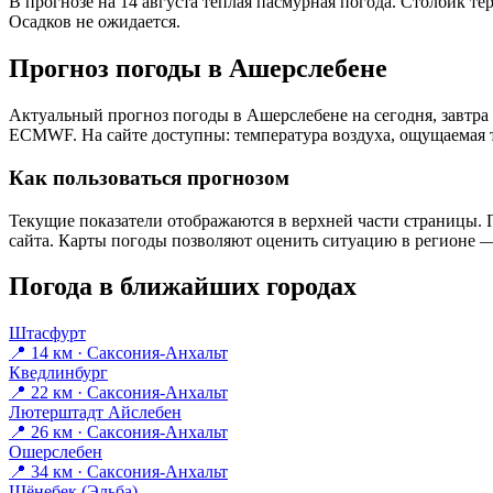
В прогнозе на 14 августа тёплая пасмурная погода. Столбик те
Осадков не ожидается.
Прогноз погоды в Ашерслебене
Актуальный прогноз погоды в Ашерслебене на сегодня, завтра
ECMWF. На сайте доступны: температура воздуха, ощущаемая те
Как пользоваться прогнозом
Текущие показатели отображаются в верхней части страницы. П
сайта. Карты погоды позволяют оценить ситуацию в регионе — 
Погода в ближайших городах
Штасфурт
📍 14 км · Саксония-Анхальт
Кведлинбург
📍 22 км · Саксония-Анхальт
Лютерштадт Айслебен
📍 26 км · Саксония-Анхальт
Ошерслебен
📍 34 км · Саксония-Анхальт
Шёнебек (Эльба)