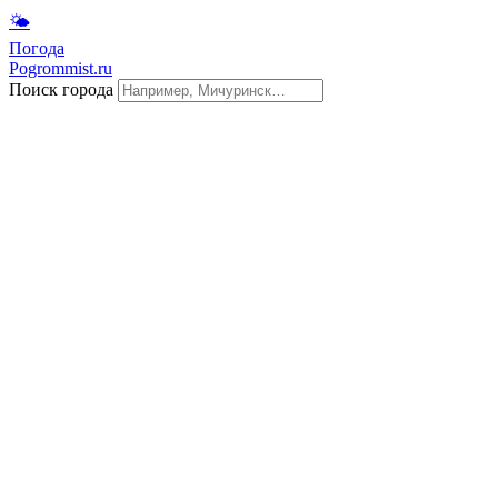
🌤
Погода
Pogrommist.ru
Поиск города