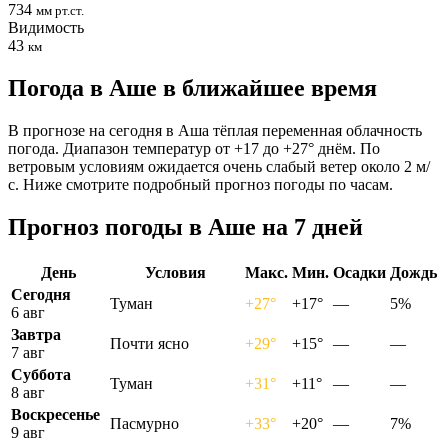
734
мм рт.ст.
Видимость
43
км
Погода в Аше в ближайшее время
В прогнозе на сегодня в Аша тёплая переменная облачность
погода. Диапазон температур от +17 до +27° днём. По
ветровым условиям ожидается очень слабый ветер около 2 м/
с. Ниже смотрите подробный прогноз погоды по часам.
Прогноз погоды в Аше на 7 дней
День
Условия
Макс.
Мин.
Осадки
Дождь
Сегодня
Туман
+27°
+17°
—
5%
6 авг
Завтра
Почти ясно
+29°
+15°
—
—
7 авг
Суббота
Туман
+31°
+11°
—
—
8 авг
Воскресенье
Пасмурно
+33°
+20°
—
7%
9 авг