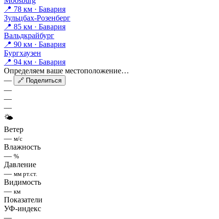
Moosburg
📍 78 км · Бавария
Зульцбах-Розенберг
📍 85 км · Бавария
Вальдкрайбург
📍 90 км · Бавария
Бургхаузен
📍 94 км · Бавария
Определяем ваше местоположение…
—
🔗 Поделиться
—
—
—
🌤
Ветер
—
м/с
Влажность
—
%
Давление
—
мм рт.ст.
Видимость
—
км
Показатели
УФ-индекс
—