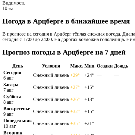
Видимость
10
км
Погода в Арцберге в ближайшее время
В прогнозе на сегодня в Арцберг тёплая снежная погода. Диап
сегодня с 17:00 до 24:00. На дорогах возможна гололедица. Н
Прогноз погоды в Арцберге на 7 дней
День
Условия
Макс.
Мин.
Осадки
Дождь
Сегодня
Снежный ливень
+29°
+24°
—
—
6 авг
Завтра
Снежный ливень
+27°
+15°
—
—
7 авг
Суббота
Снежный ливень
+26°
+13°
—
—
8 авг
Воскресенье
Снежный ливень
+32°
+15°
—
—
9 авг
Понедельник
Снежный ливень
+35°
+21°
—
—
10 авг
Вторник