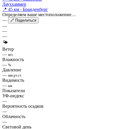
Лауххаммер
📍 45 км · Бранденбург
Определяем ваше местоположение…
—
🔗 Поделиться
—
—
—
🌤
Ветер
—
м/с
Влажность
—
%
Давление
—
мм рт.ст.
Видимость
—
км
Показатели
УФ-индекс
—
Вероятность осадков
—
Облачность
—
Световой день