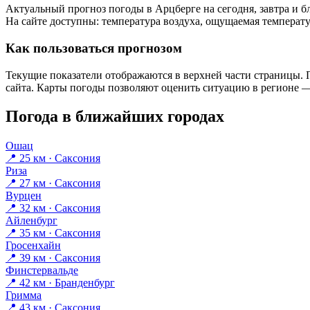
Актуальный прогноз погоды в Арцберге на сегодня, завтра и
На сайте доступны: температура воздуха, ощущаемая температур
Как пользоваться прогнозом
Текущие показатели отображаются в верхней части страницы. П
сайта. Карты погоды позволяют оценить ситуацию в регионе — 
Погода в ближайших городах
Ошац
📍 25 км · Саксония
Риза
📍 27 км · Саксония
Вурцен
📍 32 км · Саксония
Айленбург
📍 35 км · Саксония
Гросенхайн
📍 39 км · Саксония
Финстервальде
📍 42 км · Бранденбург
Гримма
📍 43 км · Саксония