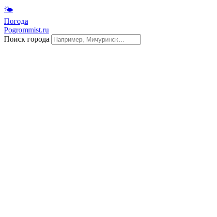
🌤
Погода
Pogrommist.ru
Поиск города