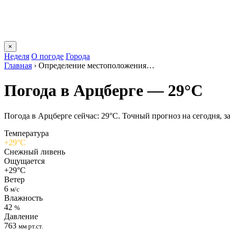
×
Неделя
О погоде
Города
Главная
›
Определение местоположения…
Погода в Арцберге — 29°C
Погода в Арцберге сейчас: 29°C. Точный прогноз на сегодня, за
Температура
+29°C
Снежный ливень
Ощущается
+29°C
Ветер
6
м/с
Влажность
42
%
Давление
763
мм рт.ст.