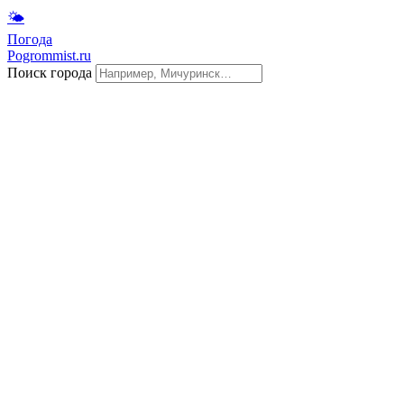
🌤
Погода
Pogrommist.ru
Поиск города