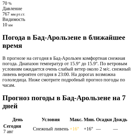
70
%
Давление
767
мм рт.ст.
Видимость
10
км
Погода в Бад-Арользене в ближайшее
время
В прогнозе на сегодня в Бад-Арользен комфортная снежная
погода. Диапазон температур от 15.9° до 15.9°. По ветровым
условиям ожидается очень слабый ветер около 2 м/с. снежный
ливень вероятен сегодня в 23:00. На дорогах возможна
гололедица. Ниже смотрите подробный прогноз погоды по
часам.
Прогноз погоды в Бад-Арользене на 7
дней
День
Условия
Макс.
Мин.
Осадки
Дождь
Сегодня
Снежный ливень
+16°
+16°
—
—
7 авг