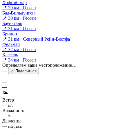
Хофгайсмар
📍 29 км · Гессен
Бад-Вильдунген
📍 30 км · Гессен
Баунаталь
📍 31 км · Гессен
Брилон
📍 31 км · Северный Рейн-Вестфа
Фельмар
📍 32 км · Гессен
Кассель
📍 34 км · Гессен
Определяем ваше местоположение…
—
🔗 Поделиться
—
—
—
🌤
Ветер
—
м/с
Влажность
—
%
Давление
—
мм рт.ст.