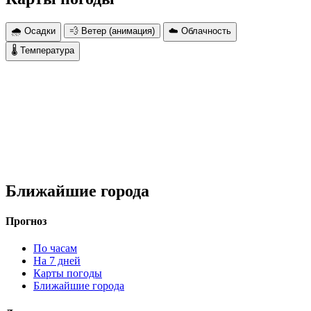
🌧 Осадки
💨 Ветер (анимация)
☁️ Облачность
🌡 Температура
Ближайшие города
Прогноз
По часам
На 7 дней
Карты погоды
Ближайшие города