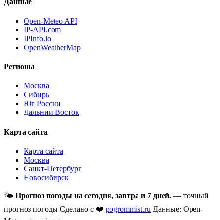
Данные
Open-Meteo API
IP-API.com
IPInfo.io
OpenWeatherMap
Регионы
Москва
Сибирь
Юг России
Дальний Восток
Карта сайта
Карта сайта
Москва
Санкт-Петербург
Новосибирск
🌤
Прогноз погоды на сегодня, завтра и 7 дней.
— точный
прогноз погоды
Сделано с ❤️
pogrommist.ru
Данные: Open-