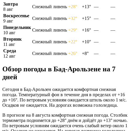
Завтра
Снежный ливень
+28°
+13°
—
—
8 авг
Воскресенье
Снежный ливень
+32°
+15°
—
—
9 авг
Понедельник
Снежный ливень
+29°
+16°
—
—
10 авг
Вторник
Снежный ливень
+22°
+10°
—
—
11 авг
Среда
Снежный ливень
+26°
+8°
—
—
12 авг
Обзор погоды в Бад-Арользене на 7
дней
Сегодня в Бад-Арользен ожидается комфортная снежная
погода. Температурный фон в течение дня в пределах от +16
до +16°. По ветровым условиям ожидается штиль около 1 м/с.
Осадков не ожидается. На дорогах возможна гололедица.
В прогнозе на 8 августа комфортная снежная погода. Столбик
термометра поднимется до +28° днём и дойдёт до +13° ночью.
По ветровым условиям ожидается очень слабый ветер около 1
м/с. Осадков не ожидается. На дорогах возможна гололедица.