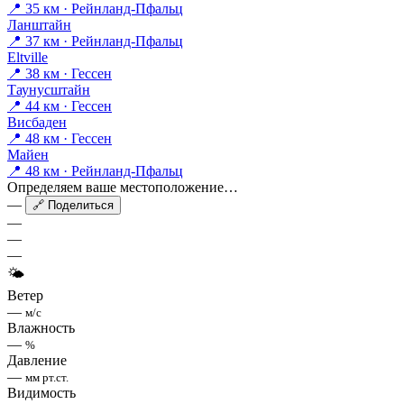
📍 35 км · Рейнланд-Пфальц
Ланштайн
📍 37 км · Рейнланд-Пфальц
Eltville
📍 38 км · Гессен
Таунусштайн
📍 44 км · Гессен
Висбаден
📍 48 км · Гессен
Майен
📍 48 км · Рейнланд-Пфальц
Определяем ваше местоположение…
—
🔗 Поделиться
—
—
—
🌤
Ветер
—
м/с
Влажность
—
%
Давление
—
мм рт.ст.
Видимость