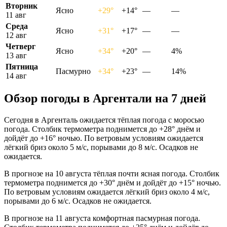
Вторник
Ясно
+29°
+14°
—
—
11 авг
Среда
Ясно
+31°
+17°
—
—
12 авг
Четверг
Ясно
+34°
+20°
—
4%
13 авг
Пятница
Пасмурно
+34°
+23°
—
14%
14 авг
Обзор погоды в Аргентали на 7 дней
Сегодня в Аргенталь ожидается тёплая погода с моросью
погода. Столбик термометра поднимется до +28° днём и
дойдёт до +16° ночью. По ветровым условиям ожидается
лёгкий бриз около 5 м/с, порывами до 8 м/с. Осадков не
ожидается.
В прогнозе на 10 августа тёплая почти ясная погода. Столбик
термометра поднимется до +30° днём и дойдёт до +15° ночью.
По ветровым условиям ожидается лёгкий бриз около 4 м/с,
порывами до 6 м/с. Осадков не ожидается.
В прогнозе на 11 августа комфортная пасмурная погода.