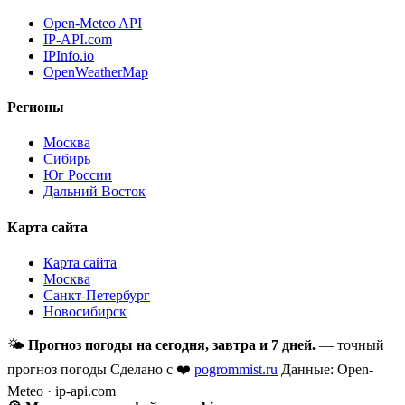
Open-Meteo API
IP-API.com
IPInfo.io
OpenWeatherMap
Регионы
Москва
Сибирь
Юг России
Дальний Восток
Карта сайта
Карта сайта
Москва
Санкт-Петербург
Новосибирск
🌤
Прогноз погоды на сегодня, завтра и 7 дней.
— точный
прогноз погоды
Сделано с ❤️
pogrommist.ru
Данные: Open-
Meteo · ip-api.com