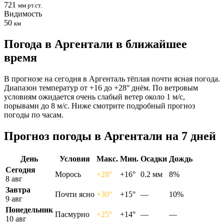
721
мм рт.ст.
Видимость
50
км
Погода в Аргентали в ближайшее
время
В прогнозе на сегодня в Аргенталь тёплая почти ясная погода.
Диапазон температур от +16 до +28° днём. По ветровым
условиям ожидается очень слабый ветер около 1 м/с,
порывами до 8 м/с. Ниже смотрите подробный прогноз
погоды по часам.
Прогноз погоды в Аргентали на 7 дней
День
Условия
Макс.
Мин.
Осадки
Дождь
Сегодня
Морось
+28°
+16°
0.2 мм
8%
8 авг
Завтра
Почти ясно
+30°
+15°
—
10%
9 авг
Понедельник
Пасмурно
+25°
+14°
—
—
10 авг