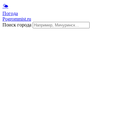
🌤
Погода
Pogrommist.ru
Поиск города