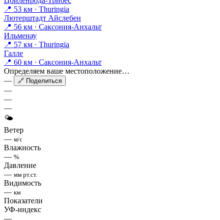
Цойленрода-Трибес
📍 53 км · Thuringia
Лютерштадт Айслебен
📍 56 км · Саксония-Анхальт
Ильменау
📍 57 км · Thuringia
Галле
📍 60 км · Саксония-Анхальт
Определяем ваше местоположение…
—
🔗 Поделиться
—
—
—
🌤
Ветер
—
м/с
Влажность
—
%
Давление
—
мм рт.ст.
Видимость
—
км
Показатели
УФ-индекс
—