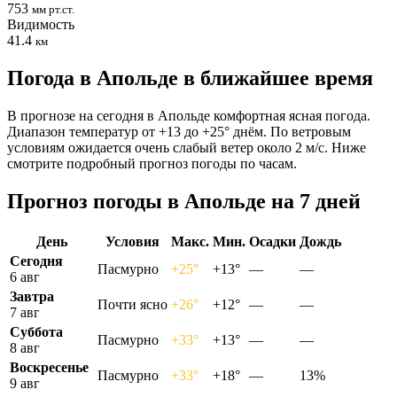
753
мм рт.ст.
Видимость
41.4
км
Погода в Апольде в ближайшее время
В прогнозе на сегодня в Апольде комфортная ясная погода.
Диапазон температур от +13 до +25° днём. По ветровым
условиям ожидается очень слабый ветер около 2 м/с. Ниже
смотрите подробный прогноз погоды по часам.
Прогноз погоды в Апольде на 7 дней
День
Условия
Макс.
Мин.
Осадки
Дождь
Сегодня
Пасмурно
+25°
+13°
—
—
6 авг
Завтра
Почти ясно
+26°
+12°
—
—
7 авг
Суббота
Пасмурно
+33°
+13°
—
—
8 авг
Воскресенье
Пасмурно
+33°
+18°
—
13%
9 авг