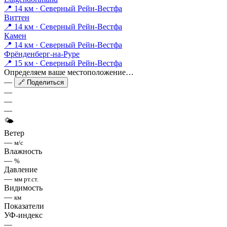
📍 14 км · Северный Рейн-Вестфа
Виттен
📍 14 км · Северный Рейн-Вестфа
Камен
📍 14 км · Северный Рейн-Вестфа
Фрёнденберг-на-Руре
📍 15 км · Северный Рейн-Вестфа
Определяем ваше местоположение…
—
🔗 Поделиться
—
—
—
🌤
Ветер
—
м/с
Влажность
—
%
Давление
—
мм рт.ст.
Видимость
—
км
Показатели
УФ-индекс
—