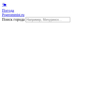
🌤
Погода
Pogrommist.ru
Поиск города