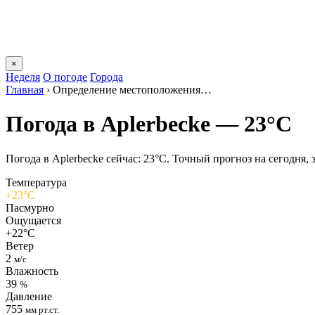
×
Неделя
О погоде
Города
Главная
›
Определение местоположения…
Погода в Aplerbeckе — 23°C
Погода в Aplerbeckе сейчас: 23°C. Точный прогноз на сегодня, з
Температура
+23°C
Пасмурно
Ощущается
+22°C
Ветер
2
м/с
Влажность
39
%
Давление
755
мм рт.ст.