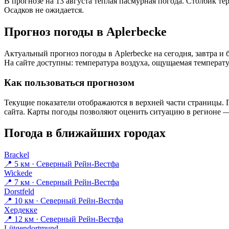
В прогнозе на 13 августа тёплая пасмурная погода. Столбик те
Осадков не ожидается.
Прогноз погоды в Aplerbeckе
Актуальный прогноз погоды в Aplerbeckе на сегодня, завтра 
На сайте доступны: температура воздуха, ощущаемая температур
Как пользоваться прогнозом
Текущие показатели отображаются в верхней части страницы. П
сайта. Карты погоды позволяют оценить ситуацию в регионе — 
Погода в ближайших городах
Brackel
📍 5 км · Северный Рейн-Вестфа
Wickede
📍 7 км · Северный Рейн-Вестфа
Dorstfeld
📍 10 км · Северный Рейн-Вестфа
Хердекке
📍 12 км · Северный Рейн-Вестфа
Lütgendortmund