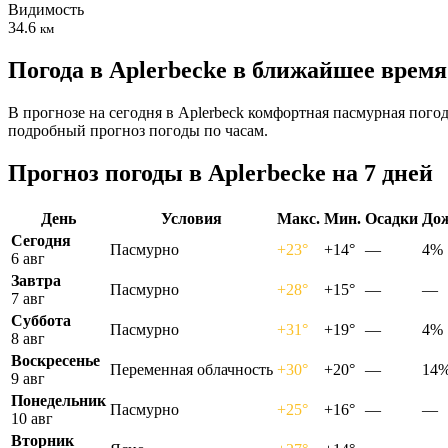
Видимость
34.6
км
Погода в Aplerbeckе в ближайшее время
В прогнозе на сегодня в Aplerbeck комфортная пасмурная погод
подробный прогноз погоды по часам.
Прогноз погоды в Aplerbeckе на 7 дней
День
Условия
Макс.
Мин.
Осадки
До
Сегодня
Пасмурно
+23°
+14°
—
4%
6 авг
Завтра
Пасмурно
+28°
+15°
—
—
7 авг
Суббота
Пасмурно
+31°
+19°
—
4%
8 авг
Воскресенье
Переменная облачность
+30°
+20°
—
14
9 авг
Понедельник
Пасмурно
+25°
+16°
—
—
10 авг
Вторник