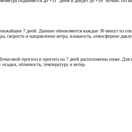
рмометра поднимется до +31° днём и дойдёт до +16° ночью. По в
и ближайшие 7 дней. Данные обновляются каждые 30 минут из о
а, скорость и направление ветра, влажность, атмосферное давле
очасовой прогноз и прогноз на 7 дней расположены ниже. Для п
осадки, облачность, температуру и ветер.