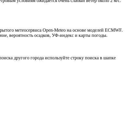
етровым условиям ожидается очень слабый ветер около 2 м/с.
ткрытого метеосервиса Open-Meteo на основе моделей ECMWF.
ние, вероятность осадков, УФ-индекс и карты погоды.
оиска другого города используйте строку поиска в шапке