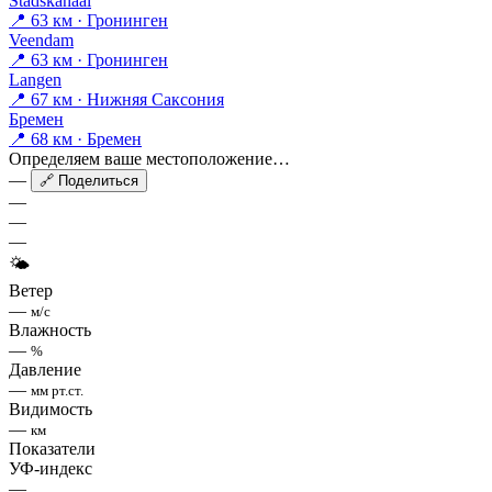
Stadskanaal
📍 63 км · Гронинген
Veendam
📍 63 км · Гронинген
Langen
📍 67 км · Нижняя Саксония
Бремен
📍 68 км · Бремен
Определяем ваше местоположение…
—
🔗 Поделиться
—
—
—
🌤
Ветер
—
м/с
Влажность
—
%
Давление
—
мм рт.ст.
Видимость
—
км
Показатели
УФ-индекс
—