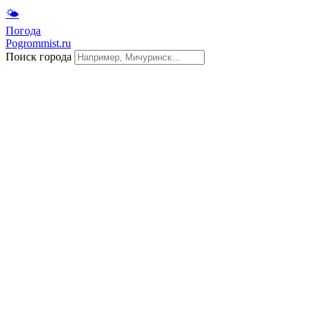
🌤
Погода
Pogrommist.ru
Поиск города