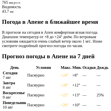
765
мм рт.ст.
Видимость
43.7
км
Погода в Апене в ближайшее время
В прогнозе на сегодня в Апен комфортная ясная погода.
Диапазон температур от +8 до +24° днём. По ветровым
условиям ожидается очень слабый ветер около 1 м/с. Ниже
смотрите подробный прогноз погоды по часам.
Прогноз погоды в Апене на 7 дней
День
Условия
Макс.
Мин.
Осадки
Дождь
Сегодня
Пасмурно
+24°
+8°
—
—
7 авг
Завтра
Пасмурно
+28°
+12°
—
—
8 авг
Воскресенье
Пасмурно
+22°
+13°
—
25%
9 авг
Понедельник
Пасмурно
+20°
+10°
—
—
10 авг