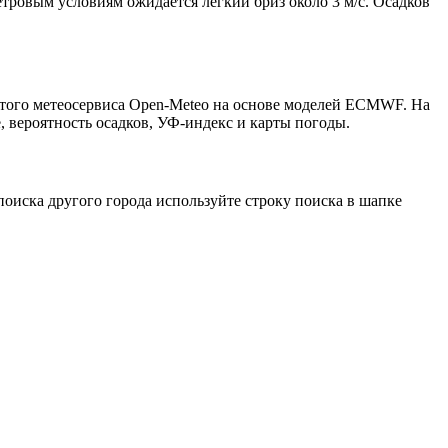
етровым условиям ожидается лёгкий бриз около 3 м/с. Осадков
ытого метеосервиса Open-Meteo на основе моделей ECMWF. На
, вероятность осадков, УФ-индекс и карты погоды.
оиска другого города используйте строку поиска в шапке