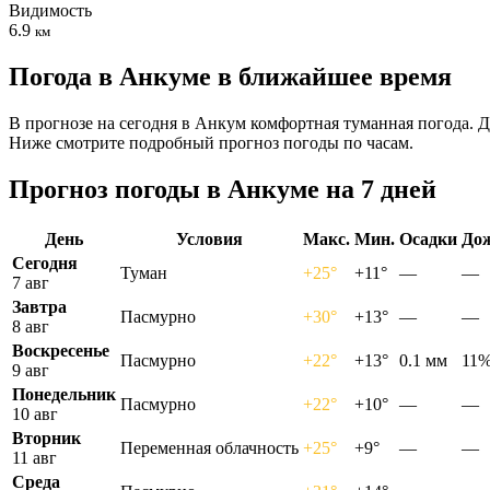
Видимость
6.9
км
Погода в Анкуме в ближайшее время
В прогнозе на сегодня в Анкум комфортная туманная погода. Д
Ниже смотрите подробный прогноз погоды по часам.
Прогноз погоды в Анкуме на 7 дней
День
Условия
Макс.
Мин.
Осадки
До
Сегодня
Туман
+25°
+11°
—
—
7 авг
Завтра
Пасмурно
+30°
+13°
—
—
8 авг
Воскресенье
Пасмурно
+22°
+13°
0.1 мм
11
9 авг
Понедельник
Пасмурно
+22°
+10°
—
—
10 авг
Вторник
Переменная облачность
+25°
+9°
—
—
11 авг
Среда