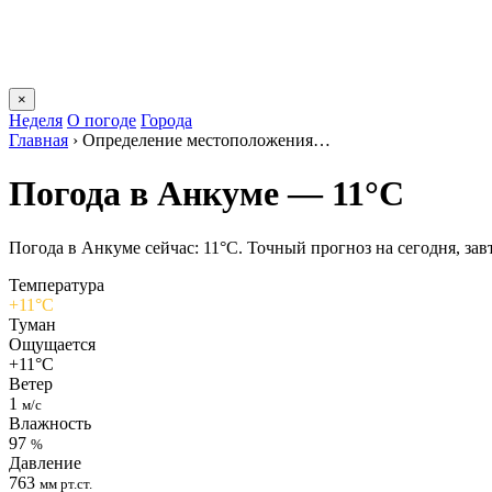
×
Неделя
О погоде
Города
Главная
›
Определение местоположения…
Погода в Анкуме — 11°C
Погода в Анкуме сейчас: 11°C. Точный прогноз на сегодня, завт
Температура
+11°C
Туман
Ощущается
+11°C
Ветер
1
м/с
Влажность
97
%
Давление
763
мм рт.ст.