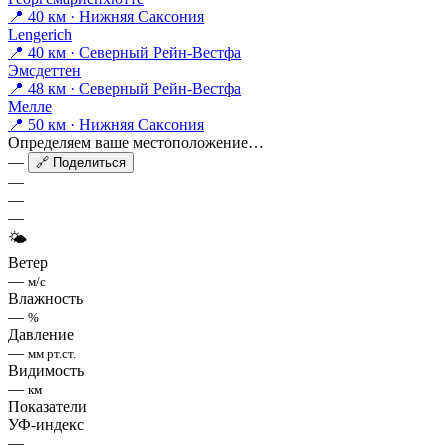
📍 40 км · Нижняя Саксония
Lengerich
📍 40 км · Северный Рейн-Вестфа
Эмсдеттен
📍 48 км · Северный Рейн-Вестфа
Мелле
📍 50 км · Нижняя Саксония
Определяем ваше местоположение…
—
🔗 Поделиться
—
—
—
🌤
Ветер
—
м/с
Влажность
—
%
Давление
—
мм рт.ст.
Видимость
—
км
Показатели
УФ-индекс
—