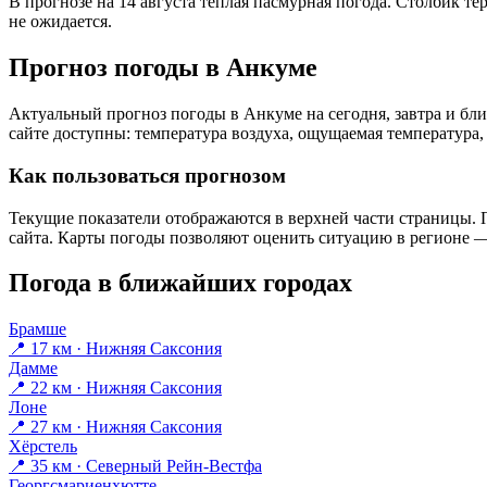
В прогнозе на 14 августа тёплая пасмурная погода. Столбик те
не ожидается.
Прогноз погоды в Анкуме
Актуальный прогноз погоды в Анкуме на сегодня, завтра и б
сайте доступны: температура воздуха, ощущаемая температура, 
Как пользоваться прогнозом
Текущие показатели отображаются в верхней части страницы. П
сайта. Карты погоды позволяют оценить ситуацию в регионе — 
Погода в ближайших городах
Брамше
📍 17 км · Нижняя Саксония
Дамме
📍 22 км · Нижняя Саксония
Лоне
📍 27 км · Нижняя Саксония
Хёрстель
📍 35 км · Северный Рейн-Вестфа
Георгсмариенхютте