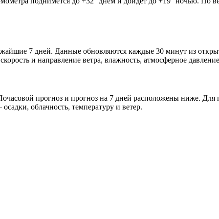
рмометра поднимется до +32° днём и дойдёт до +19° ночью. По в
лижайшие 7 дней. Данные обновляются каждые 30 минут из откр
скорость и направление ветра, влажность, атмосферное давление
очасовой прогноз и прогноз на 7 дней расположены ниже. Для п
осадки, облачность, температуру и ветер.