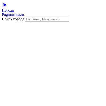
🌤
Погода
Pogrommist.ru
Поиск города