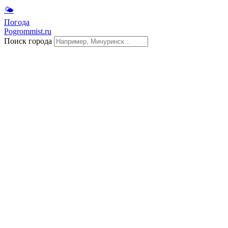
🌤
Погода
Pogrommist.ru
Поиск города