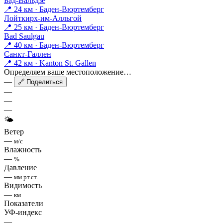
Бад-Вальдзе
📍 24 км · Баден-Вюртемберг
Лойткирх-им-Алльгой
📍 25 км · Баден-Вюртемберг
Bad Saulgau
📍 40 км · Баден-Вюртемберг
Санкт-Галлен
📍 42 км · Kanton St. Gallen
Определяем ваше местоположение…
—
🔗 Поделиться
—
—
—
🌤
Ветер
—
м/с
Влажность
—
%
Давление
—
мм рт.ст.
Видимость
—
км
Показатели
УФ-индекс
—