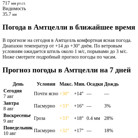
717
мм рт.ст.
Видимость
35.7
км
Погода в Амтцелли в ближайшее время
В прогнозе на сегодня в Амтцелль комфортная ясная погода.
Диапазон температур от +14 до +30° днём. По ветровым
условиям ожидается штиль около 1 м/с, порывами до 3 м/с.
Ниже смотрите подробный прогноз погоды по часам.
Прогноз погоды в Амтцелли на 7 дней
День
Условия
Макс.
Мин.
Осадки
Дождь
Сегодня
Почти ясно
+30°
+14°
—
—
7 авг
Завтра
Пасмурно
+33°
+16°
—
3%
8 авг
Воскресенье
Гроза
+33°
+18°
0.4 мм
28%
9 авг
Понедельник
Пасмурно
+32°
+17°
—
18%
10 авг