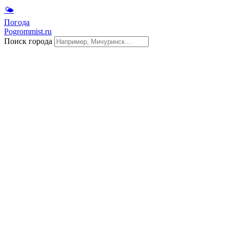
🌤
Погода
Pogrommist.ru
Поиск города