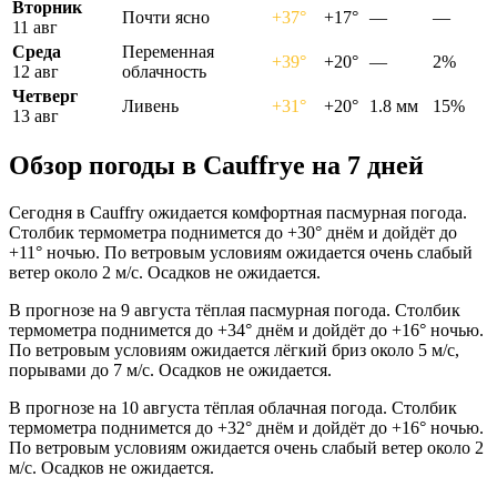
Вторник
Почти ясно
+37°
+17°
—
—
11 авг
Среда
Переменная
+39°
+20°
—
2%
12 авг
облачность
Четверг
Ливень
+31°
+20°
1.8 мм
15%
13 авг
Обзор погоды в Cauffryе на 7 дней
Сегодня в Cauffry ожидается комфортная пасмурная погода.
Столбик термометра поднимется до +30° днём и дойдёт до
+11° ночью. По ветровым условиям ожидается очень слабый
ветер около 2 м/с. Осадков не ожидается.
В прогнозе на 9 августа тёплая пасмурная погода. Столбик
термометра поднимется до +34° днём и дойдёт до +16° ночью.
По ветровым условиям ожидается лёгкий бриз около 5 м/с,
порывами до 7 м/с. Осадков не ожидается.
В прогнозе на 10 августа тёплая облачная погода. Столбик
термометра поднимется до +32° днём и дойдёт до +16° ночью.
По ветровым условиям ожидается очень слабый ветер около 2
м/с. Осадков не ожидается.