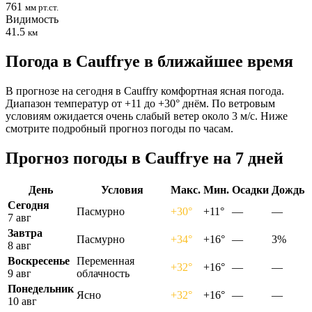
761
мм рт.ст.
Видимость
41.5
км
Погода в Cauffryе в ближайшее время
В прогнозе на сегодня в Cauffry комфортная ясная погода.
Диапазон температур от +11 до +30° днём. По ветровым
условиям ожидается очень слабый ветер около 3 м/с. Ниже
смотрите подробный прогноз погоды по часам.
Прогноз погоды в Cauffryе на 7 дней
День
Условия
Макс.
Мин.
Осадки
Дождь
Сегодня
Пасмурно
+30°
+11°
—
—
7 авг
Завтра
Пасмурно
+34°
+16°
—
3%
8 авг
Воскресенье
Переменная
+32°
+16°
—
—
9 авг
облачность
Понедельник
Ясно
+32°
+16°
—
—
10 авг