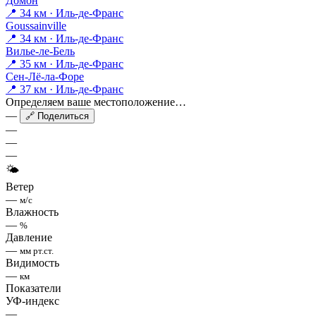
Домон
📍 34 км · Иль-де-Франс
Goussainville
📍 34 км · Иль-де-Франс
Вилье-ле-Бель
📍 35 км · Иль-де-Франс
Сен-Лё-ла-Форе
📍 37 км · Иль-де-Франс
Определяем ваше местоположение…
—
🔗 Поделиться
—
—
—
🌤
Ветер
—
м/с
Влажность
—
%
Давление
—
мм рт.ст.
Видимость
—
км
Показатели
УФ-индекс
—