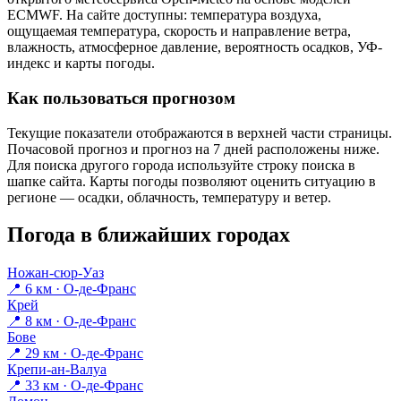
ECMWF. На сайте доступны: температура воздуха,
ощущаемая температура, скорость и направление ветра,
влажность, атмосферное давление, вероятность осадков, УФ-
индекс и карты погоды.
Как пользоваться прогнозом
Текущие показатели отображаются в верхней части страницы.
Почасовой прогноз и прогноз на 7 дней расположены ниже.
Для поиска другого города используйте строку поиска в
шапке сайта. Карты погоды позволяют оценить ситуацию в
регионе — осадки, облачность, температуру и ветер.
Погода в ближайших городах
Ножан-сюр-Уаз
📍 6 км · О-де-Франс
Крей
📍 8 км · О-де-Франс
Бове
📍 29 км · О-де-Франс
Крепи-ан-Валуа
📍 33 км · О-де-Франс