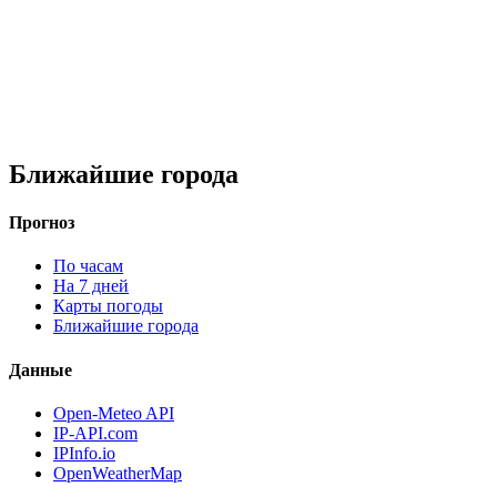
Ближайшие города
Прогноз
По часам
На 7 дней
Карты погоды
Ближайшие города
Данные
Open-Meteo API
IP-API.com
IPInfo.io
OpenWeatherMap