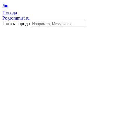
🌤
Погода
Pogrommist.ru
Поиск города