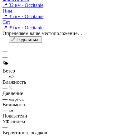
📍 32 км · Occitanie
Ним
📍 35 км · Occitanie
Сет
📍 39 км · Occitanie
Определяем ваше местоположение…
—
🔗 Поделиться
—
—
—
🌤
Ветер
—
м/с
Влажность
—
%
Давление
—
мм рт.ст.
Видимость
—
км
Показатели
УФ-индекс
—
Вероятность осадков
—