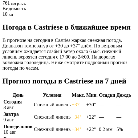
761
мм рт.ст.
Видимость
10
км
Погода в Castriesе в ближайшее время
В прогнозе на сегодня в Castries жаркая снежная погода.
Диапазон температур от +30 до +37° днём. По ветровым
условиям ожидается слабый ветер около 6 м/с. снежный
ливень вероятен сегодня с 17:00 до 24:00. На дорогах
возможна гололедица. Ниже смотрите подробный прогноз
погоды по часам.
Прогноз погоды в Castriesе на 7 дней
День
Условия
Макс.
Мин.
Осадки
Дождь
Сегодня
Снежный ливень
+37°
+30°
—
—
8 авг
Завтра
Снежный ливень
+34°
+22°
—
—
9 авг
Понедельник
Снежный ливень
+34°
+22°
0.2 мм
5%
10 авг