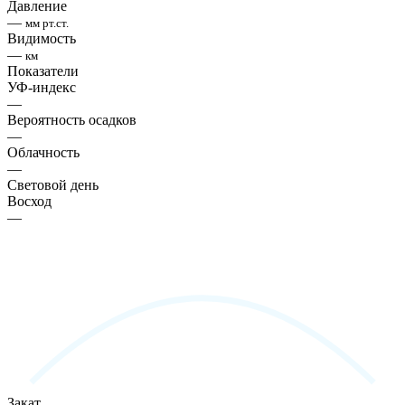
Давление
—
мм рт.ст.
Видимость
—
км
Показатели
УФ-индекс
—
Вероятность осадков
—
Облачность
—
Световой день
Восход
—
Закат