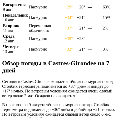
Воскресенье
Пасмурно
+29°
+20°
—
63%
9 авг
Понедельник
Пасмурно
+34°
+21°
—
15%
10 авг
Вторник
Переменная
+37°
+21°
—
2%
11 авг
облачность
Среда
Пасмурно
+39°
+23°
—
—
12 авг
Четверг
Пасмурно
+32°
+21°
—
3%
13 авг
Обзор погоды в Castres-Girondeе на 7
дней
Сегодня в Castres-Gironde ожидается тёплая пасмурная погода.
Столбик термометра поднимется до +37° днём и дойдёт до
+17° ночью. По ветровым условиям ожидается очень слабый
ветер около 2 м/с. Осадков не ожидается.
В прогнозе на 9 августа тёплая пасмурная погода. Столбик
термометра поднимется до +36° днём и дойдёт до +21° ночью.
По ветровым условиям ожидается слабый ветер около 6 м/с,