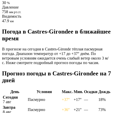
30
%
Давление
758
мм рт.ст.
Видимость
47.9
км
Погода в Castres-Girondeе в ближайшее
время
В прогнозе на сегодня в Castres-Gironde тёплая пасмурная
погода. Диапазон температур от +17 до +37° днём. По
ветровым условиям ожидается очень слабый ветер около 3 м/
с. Ниже смотрите подробный прогноз погоды по часам.
Прогноз погоды в Castres-Girondeе на 7
дней
День
Условия
Макс.
Мин.
Осадки
Дождь
Сегодня
Пасмурно
+37°
+17°
—
18%
7 авг
Завтра
Пасмурно
+36°
+21°
—
73%
8 авг