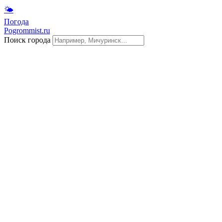
🌤
Погода
Pogrommist.ru
Поиск города