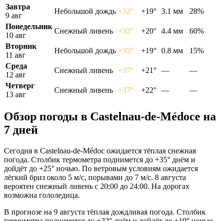
Завтра
Небольшой дождь
+32°
+19°
3.1 мм
28%
9 авг
Понедельник
Снежный ливень
+32°
+20°
4.4 мм
60%
10 авг
Вторник
Небольшой дождь
+35°
+19°
0.8 мм
15%
11 авг
Среда
Снежный ливень
+37°
+21°
—
—
12 авг
Четверг
Снежный ливень
+37°
+22°
—
—
13 авг
Обзор погоды в Castelnau-de-Médocе на
7 дней
Сегодня в Castelnau-de-Médoc ожидается тёплая снежная
погода. Столбик термометра поднимется до +35° днём и
дойдёт до +25° ночью. По ветровым условиям ожидается
лёгкий бриз около 5 м/с, порывами до 7 м/с. 8 августа
вероятен снежный ливень с 20:00 до 24:00. На дорогах
возможна гололедица.
В прогнозе на 9 августа тёплая дождливая погода. Столбик
термометра поднимется до +32° днём и дойдёт до +19° ночью.