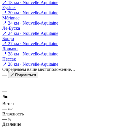
📍 18 км · Nouvelle-Aquitaine
Eysines
📍 20 км · Nouvelle-Aquitaine
Mérignac
📍 24 км · Nouvelle-Aquitaine
Ле-Буска
📍 24 км · Nouvelle-Aquitaine
Бордо
📍 27 км · Nouvelle-Aquitaine
Лормон
📍 28 км · Nouvelle-Aquitaine
Пессак
📍 28 км · Nouvelle-Aquitaine
Определяем ваше местоположение…
—
🔗 Поделиться
—
—
—
🌤
Ветер
—
м/с
Влажность
—
%
Давление