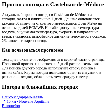
Прогноз погоды в Castelnau-de-Médocе
Актуальный прогноз погоды в Castelnau-de-Médocе на
сегодня, завтра и ближайшие 7 дней. Данные обновляются
каждые 30 минут из открытого метеосервиса Open-Meteo на
основе моделей ECMWF. На сайте доступны: температура
воздуха, ощущаемая температура, скорость и направление
ветра, влажность, атмосферное давление, вероятность осадков,
УФ-индекс и карты погоды.
Как пользоваться прогнозом
Текущие показатели отображаются в верхней части страницы.
Почасовой прогноз и прогноз на 7 дней расположены ниже.
Для поиска другого города используйте строку поиска в
шапке сайта. Карты погоды позволяют оценить ситуацию в
регионе — осадки, облачность, температуру и ветер.
Погода в ближайших городах
Санкт-Медард-ан-Жалль
📍 16 км · Nouvelle-Aquitaine
Blanquefort