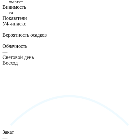
—
мм рт.ст.
Видимость
—
км
Показатели
УФ-индекс
—
Вероятность осадков
—
Облачность
—
Световой день
Восход
—
Закат
—