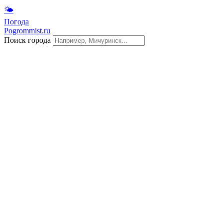
🌤
Погода
Pogrommist.ru
Поиск города