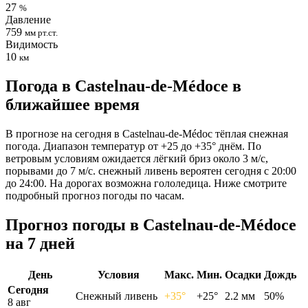
27
%
Давление
759
мм рт.ст.
Видимость
10
км
Погода в Castelnau-de-Médocе в
ближайшее время
В прогнозе на сегодня в Castelnau-de-Médoc тёплая снежная
погода. Диапазон температур от +25 до +35° днём. По
ветровым условиям ожидается лёгкий бриз около 3 м/с,
порывами до 7 м/с. снежный ливень вероятен сегодня с 20:00
до 24:00. На дорогах возможна гололедица. Ниже смотрите
подробный прогноз погоды по часам.
Прогноз погоды в Castelnau-de-Médocе
на 7 дней
День
Условия
Макс.
Мин.
Осадки
Дождь
Сегодня
Снежный ливень
+35°
+25°
2.2 мм
50%
8 авг