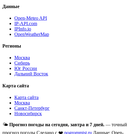
Данные
Open-Meteo API
IP-API.com
IPInfo.io
OpenWeatherMap
Регионы
Москва
Сибирь
Юг России
Дальний Восток
Карта сайта
Карта сайта
Москва
Санкт-Петербург
Новосибирск
🌤
Прогноз погоды на сегодня, завтра и 7 дней.
— точный
прогноз погоды
Сделано с ❤️
pogrommist.ru
Данные: Open-