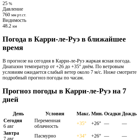
25
%
Давление
760
мм рт.ст.
Видимость
48.2
км
Погода в Карри-ле-Руэ в ближайшее
время
В прогнозе на сегодня в Карри-ле-Руэ жаркая ясная погода.
Диапазон температур от +26 до +35° днём. По ветровым
условиям ожидается слабый ветер около 7 м/с. Ниже смотрите
подробный прогноз погоды по часам.
Прогноз погоды в Карри-ле-Руэ на 7
дней
День
Условия
Макс.
Мин.
Осадки
Дождь
Сегодня
Переменная
+35°
+26°
—
—
6 авг
облачность
Завтра
Пасмурно
+34°
+26°
—
—
7 авг