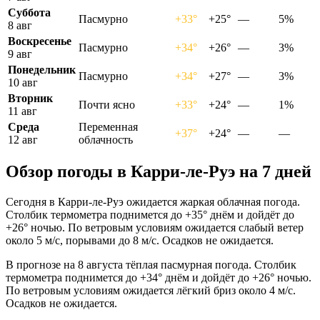
Суббота
Пасмурно
+33°
+25°
—
5%
8 авг
Воскресенье
Пасмурно
+34°
+26°
—
3%
9 авг
Понедельник
Пасмурно
+34°
+27°
—
3%
10 авг
Вторник
Почти ясно
+33°
+24°
—
1%
11 авг
Среда
Переменная
+37°
+24°
—
—
12 авг
облачность
Обзор погоды в Карри-ле-Руэ на 7 дней
Сегодня в Карри-ле-Руэ ожидается жаркая облачная погода.
Столбик термометра поднимется до +35° днём и дойдёт до
+26° ночью. По ветровым условиям ожидается слабый ветер
около 5 м/с, порывами до 8 м/с. Осадков не ожидается.
В прогнозе на 8 августа тёплая пасмурная погода. Столбик
термометра поднимется до +34° днём и дойдёт до +26° ночью.
По ветровым условиям ожидается лёгкий бриз около 4 м/с.
Осадков не ожидается.