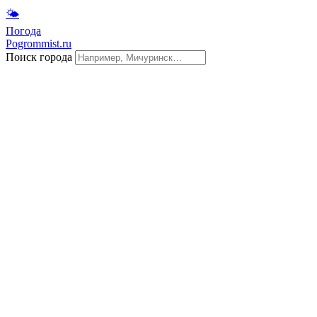
🌤
Погода
Pogrommist.ru
Поиск города