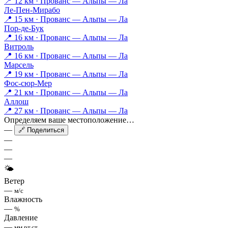
📍 12 км · Прованс — Альпы — Ла
Ле-Пен-Мирабо
📍 15 км · Прованс — Альпы — Ла
Пор-де-Бук
📍 16 км · Прованс — Альпы — Ла
Витроль
📍 16 км · Прованс — Альпы — Ла
Марсель
📍 19 км · Прованс — Альпы — Ла
Фос-сюр-Мер
📍 21 км · Прованс — Альпы — Ла
Аллош
📍 27 км · Прованс — Альпы — Ла
Определяем ваше местоположение…
—
🔗 Поделиться
—
—
—
🌤
Ветер
—
м/с
Влажность
—
%
Давление
—
мм рт.ст.