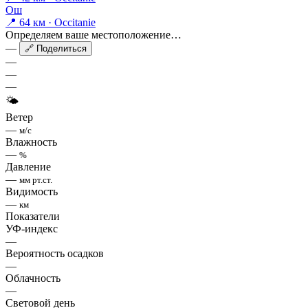
Ош
📍 64 км · Occitanie
Определяем ваше местоположение…
—
🔗 Поделиться
—
—
—
🌤
Ветер
—
м/с
Влажность
—
%
Давление
—
мм рт.ст.
Видимость
—
км
Показатели
УФ-индекс
—
Вероятность осадков
—
Облачность
—
Световой день