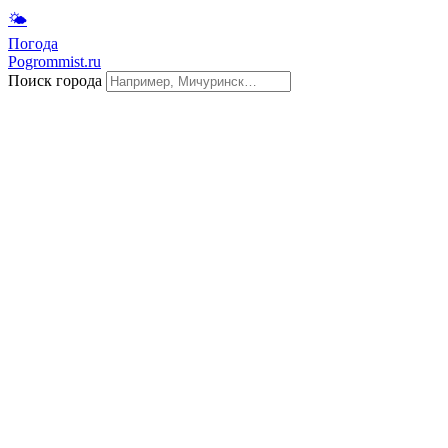
🌤
Погода
Pogrommist.ru
Поиск города