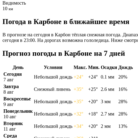
Видимость
10
км
Погода в Карбоне в ближайшее время
В прогнозе на сегодня в Карбон тёплая снежная погода. Диапаз
сегодня в 23:00. На дорогах возможна гололедица. Ниже смотр
Прогноз погоды в Карбоне на 7 дней
День
Условия
Макс.
Мин.
Осадки
Дождь
Сегодня
Небольшой дождь
+24°
+24°
0.1 мм
20%
7 авг
Завтра
Снежный ливень
+35°
+25°
2.6 мм
16%
8 авг
Воскресенье
Небольшой дождь
+35°
+20°
3 мм
28%
9 авг
Понедельник
Небольшой дождь
+32°
+18°
2.7 мм
28%
10 авг
Вторник
Небольшой дождь
+34°
+20°
2 мм
13%
11 авг
Среда