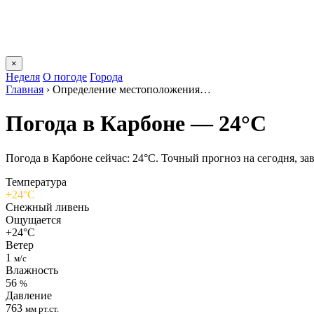
×
Неделя
О погоде
Города
Главная
›
Определение местоположения…
Погода в Карбоне — 24°C
Погода в Карбоне сейчас: 24°C. Точный прогноз на сегодня, зав
Температура
+24°C
Снежный ливень
Ощущается
+24°C
Ветер
1
м/с
Влажность
56
%
Давление
763
мм рт.ст.