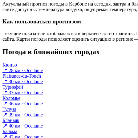
Актуальный прогноз погоды в Карбоне на сегодня, завтра и 
сайте доступны: температура воздуха, ощущаемая температура, 
Как пользоваться прогнозом
Текущие показатели отображаются в верхней части страницы. П
сайта. Карты погоды позволяют оценить ситуацию в регионе — 
Погода в ближайших городах
Кюньо
📍 28 км · Occitanie
Plaisance-du-Touch
📍 30 км · Occitanie
Турнефёй
📍 33 км · Occitanie
Коломье
📍 36 км · Occitanie
Тулуза
📍 39 км · Occitanie
Бланьяк
📍 40 км · Occitanie
Бальма
📍 42 км · Occitanie