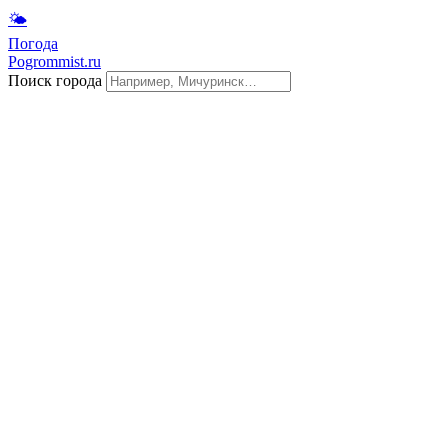
🌤
Погода
Pogrommist.ru
Поиск города