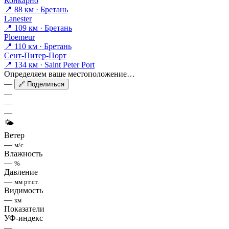
Конкарно
📍 88 км · Бретань
Lanester
📍 109 км · Бретань
Ploemeur
📍 110 км · Бретань
Сент-Питер-Порт
📍 134 км · Saint Peter Port
Определяем ваше местоположение…
—
🔗 Поделиться
—
—
—
🌤
Ветер
—
м/с
Влажность
—
%
Давление
—
мм рт.ст.
Видимость
—
км
Показатели
УФ-индекс
—