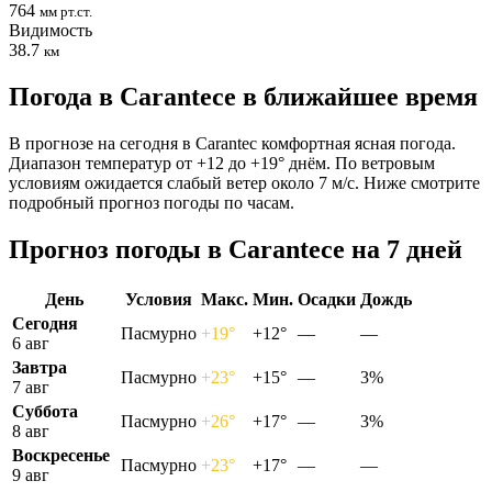
764
мм рт.ст.
Видимость
38.7
км
Погода в Carantecе в ближайшее время
В прогнозе на сегодня в Carantec комфортная ясная погода.
Диапазон температур от +12 до +19° днём. По ветровым
условиям ожидается слабый ветер около 7 м/с. Ниже смотрите
подробный прогноз погоды по часам.
Прогноз погоды в Carantecе на 7 дней
День
Условия
Макс.
Мин.
Осадки
Дождь
Сегодня
Пасмурно
+19°
+12°
—
—
6 авг
Завтра
Пасмурно
+23°
+15°
—
3%
7 авг
Суббота
Пасмурно
+26°
+17°
—
3%
8 авг
Воскресенье
Пасмурно
+23°
+17°
—
—
9 авг