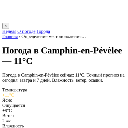
×
Неделя
О погоде
Города
Главная
›
Определение местоположения…
Погода в Camphin-en-Pévèleе
— 11°C
Погода в Camphin-en-Pévèleе сейчас: 11°C. Точный прогноз на
сегодня, завтра и 7 дней. Влажность, ветер, осадки.
Температура
+11°C
Ясно
Ощущается
+9°C
Ветер
2
м/с
Влажность