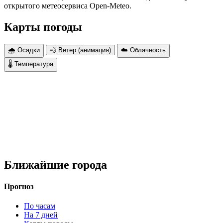
открытого метеосервиса Open-Meteo.
Карты погоды
🌧 Осадки
💨 Ветер (анимация)
☁️ Облачность
🌡 Температура
Ближайшие города
Прогноз
По часам
На 7 дней