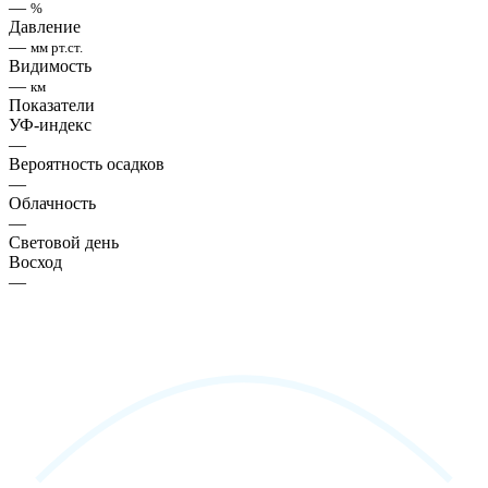
—
%
Давление
—
мм рт.ст.
Видимость
—
км
Показатели
УФ-индекс
—
Вероятность осадков
—
Облачность
—
Световой день
Восход
—