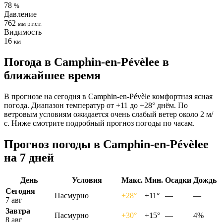
78
%
Давление
762
мм рт.ст.
Видимость
16
км
Погода в Camphin-en-Pévèleе в
ближайшее время
В прогнозе на сегодня в Camphin-en-Pévèle комфортная ясная
погода. Диапазон температур от +11 до +28° днём. По
ветровым условиям ожидается очень слабый ветер около 2 м/
с. Ниже смотрите подробный прогноз погоды по часам.
Прогноз погоды в Camphin-en-Pévèleе
на 7 дней
День
Условия
Макс.
Мин.
Осадки
Дождь
Сегодня
Пасмурно
+28°
+11°
—
—
7 авг
Завтра
Пасмурно
+30°
+15°
—
4%
8 авг