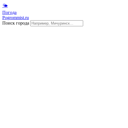
🌤
Погода
Pogrommist.ru
Поиск города