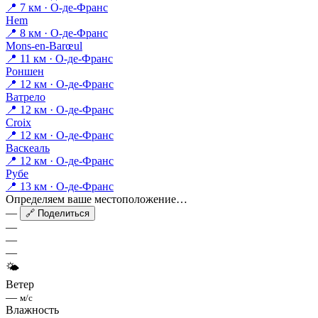
📍 7 км · О-де-Франс
Hem
📍 8 км · О-де-Франс
Mons-en-Barœul
📍 11 км · О-де-Франс
Роншен
📍 12 км · О-де-Франс
Ватрело
📍 12 км · О-де-Франс
Croix
📍 12 км · О-де-Франс
Васкеаль
📍 12 км · О-де-Франс
Рубе
📍 13 км · О-де-Франс
Определяем ваше местоположение…
—
🔗 Поделиться
—
—
—
🌤
Ветер
—
м/с
Влажность