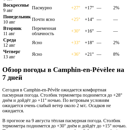
Воскресенье
Пасмурно
+27°
+17°
—
2%
9 авг
Понедельник
Почти ясно
+25°
+14°
—
—
10 авг
Вторник
Переменная
+30°
+16°
—
—
11 авг
облачность
Среда
Ясно
+33°
+18°
—
2%
12 авг
Четверг
Ясно
+36°
+21°
—
8%
13 авг
Обзор погоды в Camphin-en-Pévèleе на
7 дней
Сегодня в Camphin-en-Pévèle ожидается комфортная
пасмурная погода. Столбик термометра поднимется до +28°
днём и дойдёт до +11° ночью. По ветровым условиям
ожидается очень слабый ветер около 2 м/с. Осадков не
ожидается.
В прогнозе на 9 августа тёплая пасмурная погода. Столбик
термометра поднимется до +30° днём и дойдёт до +15° ночью.