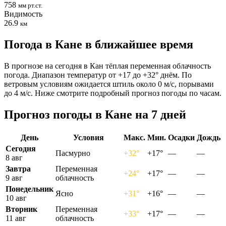
758
мм рт.ст.
Видимость
26.9
км
Погода в Кане в ближайшее время
В прогнозе на сегодня в Кан тёплая переменная облачность
погода. Диапазон температур от +17 до +32° днём. По
ветровым условиям ожидается штиль около 0 м/с, порывами
до 4 м/с. Ниже смотрите подробный прогноз погоды по часам.
Прогноз погоды в Кане на 7 дней
День
Условия
Макс.
Мин.
Осадки
Дождь
Сегодня
Пасмурно
+32°
+17°
—
—
8 авг
Завтра
Переменная
+24°
+17°
—
—
9 авг
облачность
Понедельник
Ясно
+31°
+16°
—
—
10 авг
Вторник
Переменная
+33°
+17°
—
—
11 авг
облачность