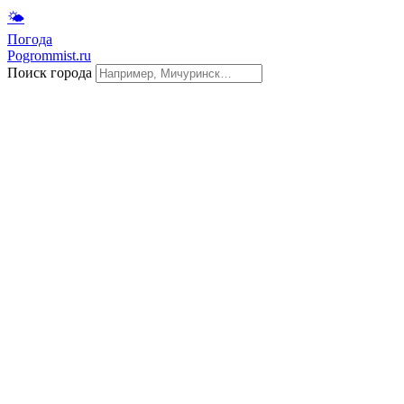
🌤
Погода
Pogrommist.ru
Поиск города