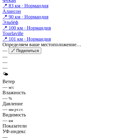
Фекан
📍 83 км · Нормандия
Алансон
📍 90 км · Нормандия
Эльбёф
📍 100 км · Нормандия
Tourlaville
📍 101 км · Нормандия
Определяем ваше местоположение…
—
🔗 Поделиться
—
—
—
🌤
Ветер
—
м/с
Влажность
—
%
Давление
—
мм рт.ст.
Видимость
—
км
Показатели
УФ-индекс
—