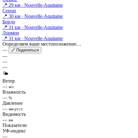
📍 29 км · Nouvelle-Aquitaine
Сенон
📍 30 км · Nouvelle-Aquitaine
Бордо
📍 31 км · Nouvelle-Aquitaine
Лормон
📍 31 км · Nouvelle-Aquitaine
Определяем ваше местоположение…
—
🔗 Поделиться
—
—
—
🌤
Ветер
—
м/с
Влажность
—
%
Давление
—
мм рт.ст.
Видимость
—
км
Показатели
УФ-индекс
—