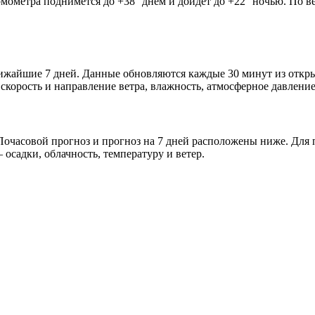
рмометра поднимется до +38° днём и дойдёт до +22° ночью. По в
 ближайшие 7 дней. Данные обновляются каждые 30 минут из отк
скорость и направление ветра, влажность, атмосферное давление
очасовой прогноз и прогноз на 7 дней расположены ниже. Для п
осадки, облачность, температуру и ветер.