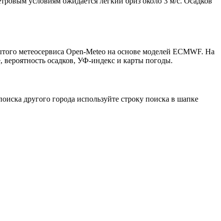
етровым условиям ожидается лёгкий бриз около 3 м/с. Осадков
рытого метеосервиса Open-Meteo на основе моделей ECMWF. На
, вероятность осадков, УФ-индекс и карты погоды.
оиска другого города используйте строку поиска в шапке