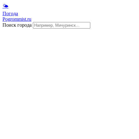
🌤
Погода
Pogrommist.ru
Поиск города