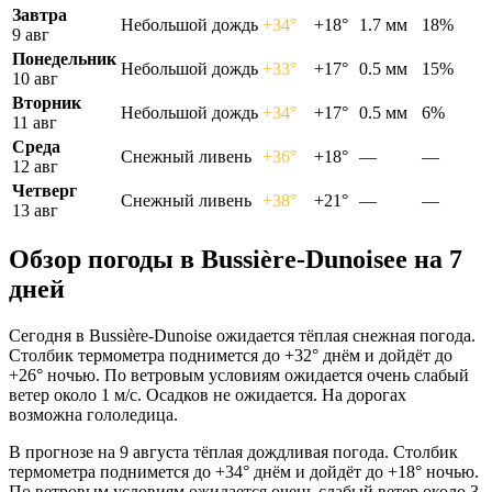
Завтра
Небольшой дождь
+34°
+18°
1.7 мм
18%
9 авг
Понедельник
Небольшой дождь
+33°
+17°
0.5 мм
15%
10 авг
Вторник
Небольшой дождь
+34°
+17°
0.5 мм
6%
11 авг
Среда
Снежный ливень
+36°
+18°
—
—
12 авг
Четверг
Снежный ливень
+38°
+21°
—
—
13 авг
Обзор погоды в Bussière-Dunoiseе на 7
дней
Сегодня в Bussière-Dunoise ожидается тёплая снежная погода.
Столбик термометра поднимется до +32° днём и дойдёт до
+26° ночью. По ветровым условиям ожидается очень слабый
ветер около 1 м/с. Осадков не ожидается. На дорогах
возможна гололедица.
В прогнозе на 9 августа тёплая дождливая погода. Столбик
термометра поднимется до +34° днём и дойдёт до +18° ночью.
По ветровым условиям ожидается очень слабый ветер около 3