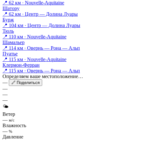
📍 62 км · Nouvelle-Aquitaine
Шатору
📍 62 км · Центр — Долина Луары
Бурж
📍 104 км · Центр — Долина Луары
Тюль
📍 110 км · Nouvelle-Aquitaine
Шамальер
📍 114 км · Овернь — Рона — Альп
Пуатье
📍 115 км · Nouvelle-Aquitaine
Клермон-Ферран
📍 115 км · Овернь — Рона — Альп
Определяем ваше местоположение…
—
🔗 Поделиться
—
—
—
🌤
Ветер
—
м/с
Влажность
—
%
Давление