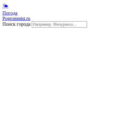
🌤
Погода
Pogrommist.ru
Поиск города