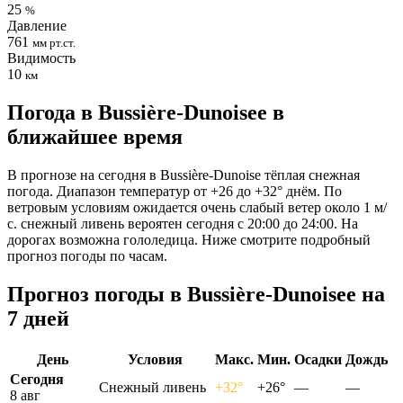
25
%
Давление
761
мм рт.ст.
Видимость
10
км
Погода в Bussière-Dunoiseе в
ближайшее время
В прогнозе на сегодня в Bussière-Dunoise тёплая снежная
погода. Диапазон температур от +26 до +32° днём. По
ветровым условиям ожидается очень слабый ветер около 1 м/
с. снежный ливень вероятен сегодня с 20:00 до 24:00. На
дорогах возможна гололедица. Ниже смотрите подробный
прогноз погоды по часам.
Прогноз погоды в Bussière-Dunoiseе на
7 дней
День
Условия
Макс.
Мин.
Осадки
Дождь
Сегодня
Снежный ливень
+32°
+26°
—
—
8 авг