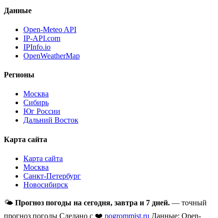
Данные
Open-Meteo API
IP-API.com
IPInfo.io
OpenWeatherMap
Регионы
Москва
Сибирь
Юг России
Дальний Восток
Карта сайта
Карта сайта
Москва
Санкт-Петербург
Новосибирск
🌤
Прогноз погоды на сегодня, завтра и 7 дней.
— точный
прогноз погоды
Сделано с ❤️
pogrommist.ru
Данные: Open-