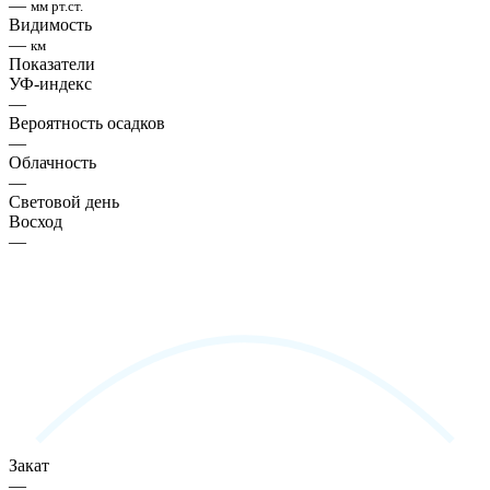
—
мм рт.ст.
Видимость
—
км
Показатели
УФ-индекс
—
Вероятность осадков
—
Облачность
—
Световой день
Восход
—
Закат
—