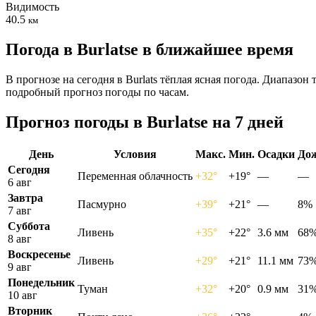
Видимость
40.5
км
Погода в Burlatsе в ближайшее время
В прогнозе на сегодня в Burlats тёплая ясная погода. Диапазо
подробный прогноз погоды по часам.
Прогноз погоды в Burlatsе на 7 дней
День
Условия
Макс.
Мин.
Осадки
До
Сегодня
Переменная облачность
+32°
+19°
—
—
6 авг
Завтра
Пасмурно
+39°
+21°
—
8%
7 авг
Суббота
Ливень
+35°
+22°
3.6 мм
68
8 авг
Воскресенье
Ливень
+29°
+21°
11.1 мм
73
9 авг
Понедельник
Туман
+32°
+20°
0.9 мм
31
10 авг
Вторник