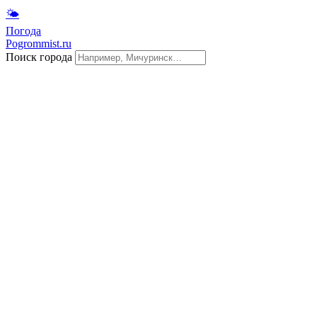
🌤
Погода
Pogrommist.ru
Поиск города