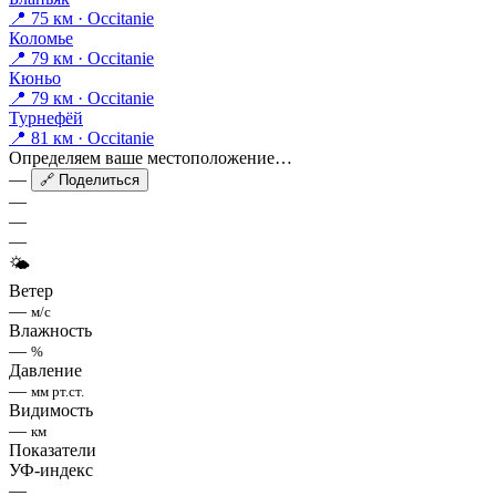
📍 75 км · Occitanie
Коломье
📍 79 км · Occitanie
Кюньо
📍 79 км · Occitanie
Турнефёй
📍 81 км · Occitanie
Определяем ваше местоположение…
—
🔗 Поделиться
—
—
—
🌤
Ветер
—
м/с
Влажность
—
%
Давление
—
мм рт.ст.
Видимость
—
км
Показатели
УФ-индекс
—