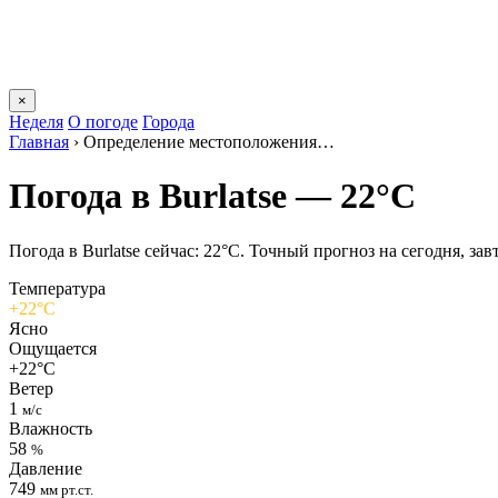
×
Неделя
О погоде
Города
Главная
›
Определение местоположения…
Погода в Burlatsе — 22°C
Погода в Burlatsе сейчас: 22°C. Точный прогноз на сегодня, зав
Температура
+22°C
Ясно
Ощущается
+22°C
Ветер
1
м/с
Влажность
58
%
Давление
749
мм рт.ст.