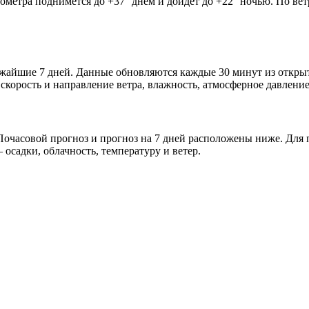
мометра поднимется до +37° днём и дойдёт до +22° ночью. По ве
ближайшие 7 дней. Данные обновляются каждые 30 минут из откр
скорость и направление ветра, влажность, атмосферное давление
очасовой прогноз и прогноз на 7 дней расположены ниже. Для п
осадки, облачность, температуру и ветер.