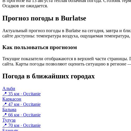
В прогнозе на 13 августа тёплая облачная погода. Столбик тер
Осадков не ожидается.
Прогноз погоды в Burlatsе
Актуальный прогноз погоды в Burlatsе на сегодня, завтра и 
сайте доступны: температура воздуха, ощущаемая температура, 
Как пользоваться прогнозом
Текущие показатели отображаются в верхней части страницы. П
сайта. Карты погоды позволяют оценить ситуацию в регионе — 
Погода в ближайших городах
Альби
📍 35 км · Occitanie
Каркасон
📍 47 км · Occitanie
Бальма
📍 66 км · Occitanie
Тулуза
📍 70 км · Occitanie
Бланьяк