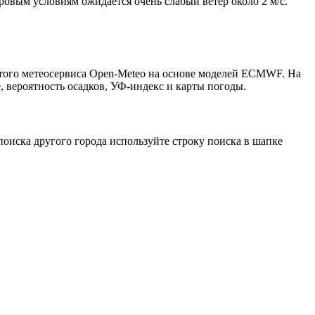
тровым условиям ожидается очень слабый ветер около 2 м/с.
ытого метеосервиса Open-Meteo на основе моделей ECMWF. На
, вероятность осадков, УФ-индекс и карты погоды.
оиска другого города используйте строку поиска в шапке