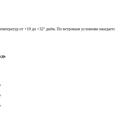
н температур от +19 до +32° днём. По ветровым условиям ожидает
ждь
%
%
%