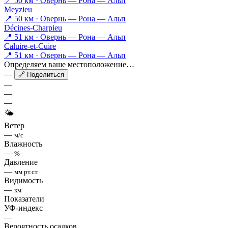
📍 50 км · Овернь — Рона — Альп
Meyzieu
📍 50 км · Овернь — Рона — Альп
Décines-Charpieu
📍 51 км · Овернь — Рона — Альп
Caluire-et-Cuire
📍 51 км · Овернь — Рона — Альп
Определяем ваше местоположение…
—
🔗 Поделиться
—
—
—
🌤
Ветер
—
м/с
Влажность
—
%
Давление
—
мм рт.ст.
Видимость
—
км
Показатели
УФ-индекс
—
Вероятность осадков