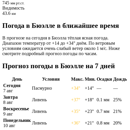
745
мм рт.ст.
Видимость
43.6
км
Погода в Бюэлле в ближайшее время
В прогнозе на сегодня в Бюэлла тёплая ясная погода.
Диапазон температур от +14 до +34° днём. По ветровым
условиям ожидается очень слабый ветер около 1 м/с. Ниже
смотрите подробный прогноз погоды по часам.
Прогноз погоды в Бюэлле на 7 дней
День
Условия
Макс.
Мин.
Осадки
Дождь
Сегодня
Пасмурно
+34°
+14°
—
—
7 авг
Завтра
Ливень
+37°
+18°
0.1 мм
25%
8 авг
Воскресенье
Ливень
+35°
+23°
0.7 мм
21%
9 авг
Понедельник
Ливень
+36°
+21°
0.8 мм
20%
10 авг