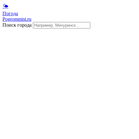
🌤
Погода
Pogrommist.ru
Поиск города