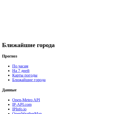
Ближайшие города
Прогноз
По часам
На 7 дней
Карты погоды
Ближайшие города
Данные
Open-Meteo API
IP-API.com
IPInfo.io
OpenWeatherMap