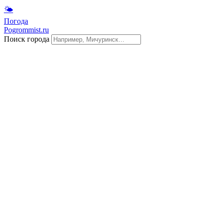
🌤
Погода
Pogrommist.ru
Поиск города