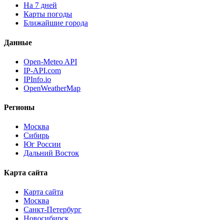
На 7 дней
Карты погоды
Ближайшие города
Данные
Open-Meteo API
IP-API.com
IPInfo.io
OpenWeatherMap
Регионы
Москва
Сибирь
Юг России
Дальний Восток
Карта сайта
Карта сайта
Москва
Санкт-Петербург
Новосибирск