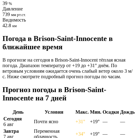
39
%
Давление
739
мм рт.ст.
Видимость
42.8
км
Погода в Brison-Saint-Innocentе в
ближайшее время
В прогнозе на сегодня в Brison-Saint-Innocent тёплая ясная
погода. Диапазон температур от +19 до +31° днём. По
ветровым условиям ожидается очень слабый ветер около 3 м/
с. Ниже смотрите подробный прогноз погоды по часам.
Прогноз погоды в Brison-Saint-
Innocentе на 7 дней
День
Условия
Макс.
Мин.
Осадки
Дождь
Сегодня
Почти ясно
+31°
+19°
—
—
6 авг
Завтра
Переменная
+34°
+19°
—
—
7 авг
облачность