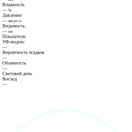
Влажность
—
%
Давление
—
мм рт.ст.
Видимость
—
км
Показатели
УФ-индекс
—
Вероятность осадков
—
Облачность
—
Световой день
Восход
—