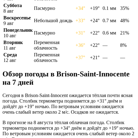
Суббота
Пасмурно
+34°
+19°
0.1 мм
35%
8 авг
Воскресенье
Небольшой дождь
+33°
+24°
0.7 мм
48%
9 авг
Понедельник
Пасмурно
+31°
+22°
0.6 мм
21%
10 авг
Вторник
Переменная
+36°
+22°
—
8%
11 авг
облачность
Среда
Переменная
+37°
+21°
—
—
12 авг
облачность
Обзор погоды в Brison-Saint-Innocentе
на 7 дней
Сегодня в Brison-Saint-Innocent ожидается тёплая почти ясная
погода. Столбик термометра поднимется до +31° днём и
дойдёт до +19° ночью. По ветровым условиям ожидается
очень слабый ветер около 2 м/с. Осадков не ожидается.
В прогнозе на 8 августа тёплая облачная погода. Столбик
термометра поднимется до +34° днём и дойдёт до +19° ночью.
По ветровым условиям ожидается очень слабый ветер около 2