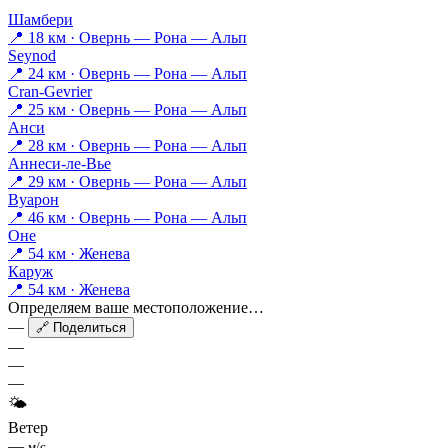
Шамбери
📍 18 км · Овернь — Рона — Альп
Seynod
📍 24 км · Овернь — Рона — Альп
Cran-Gevrier
📍 25 км · Овернь — Рона — Альп
Анси
📍 28 км · Овернь — Рона — Альп
Аннеси-ле-Вье
📍 29 км · Овернь — Рона — Альп
Вуарон
📍 46 км · Овернь — Рона — Альп
Оне
📍 54 км · Женева
Каруж
📍 54 км · Женева
Определяем ваше местоположение…
—
🔗 Поделиться
—
—
—
🌤
Ветер
—
м/с