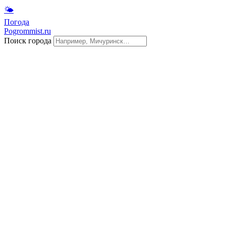
🌤
Погода
Pogrommist.ru
Поиск города