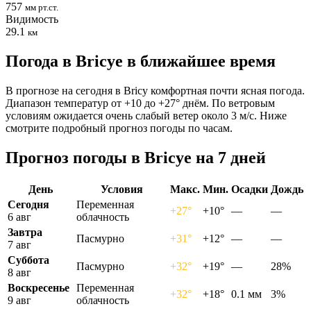
757
мм рт.ст.
Видимость
29.1
км
Погода в Bricyе в ближайшее время
В прогнозе на сегодня в Bricy комфортная почти ясная погода.
Диапазон температур от +10 до +27° днём. По ветровым
условиям ожидается очень слабый ветер около 3 м/с. Ниже
смотрите подробный прогноз погоды по часам.
Прогноз погоды в Bricyе на 7 дней
День
Условия
Макс.
Мин.
Осадки
Дождь
Сегодня
Переменная
+27°
+10°
—
—
6 авг
облачность
Завтра
Пасмурно
+31°
+12°
—
—
7 авг
Суббота
Пасмурно
+32°
+19°
—
28%
8 авг
Воскресенье
Переменная
+32°
+18°
0.1 мм
3%
9 авг
облачность