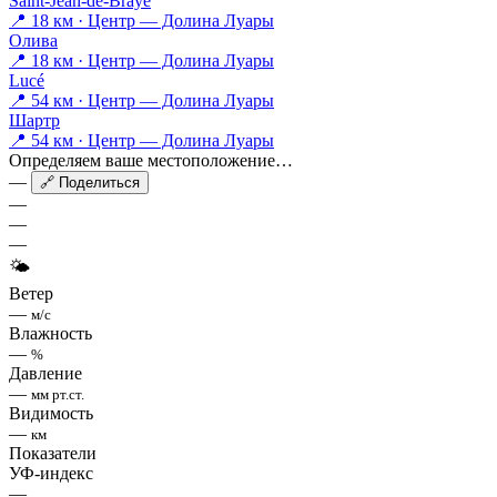
Saint-Jean-de-Braye
📍 18 км · Центр — Долина Луары
Олива
📍 18 км · Центр — Долина Луары
Lucé
📍 54 км · Центр — Долина Луары
Шартр
📍 54 км · Центр — Долина Луары
Определяем ваше местоположение…
—
🔗 Поделиться
—
—
—
🌤
Ветер
—
м/с
Влажность
—
%
Давление
—
мм рт.ст.
Видимость
—
км
Показатели
УФ-индекс
—