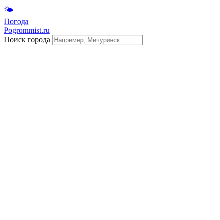
🌤
Погода
Pogrommist.ru
Поиск города