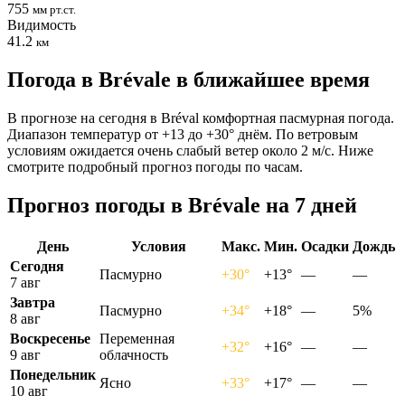
755
мм рт.ст.
Видимость
41.2
км
Погода в Brévalе в ближайшее время
В прогнозе на сегодня в Bréval комфортная пасмурная погода.
Диапазон температур от +13 до +30° днём. По ветровым
условиям ожидается очень слабый ветер около 2 м/с. Ниже
смотрите подробный прогноз погоды по часам.
Прогноз погоды в Brévalе на 7 дней
День
Условия
Макс.
Мин.
Осадки
Дождь
Сегодня
Пасмурно
+30°
+13°
—
—
7 авг
Завтра
Пасмурно
+34°
+18°
—
5%
8 авг
Воскресенье
Переменная
+32°
+16°
—
—
9 авг
облачность
Понедельник
Ясно
+33°
+17°
—
—
10 авг