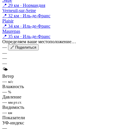
Эврё
📍 29 км · Нормандия
Verneuil-sur-Seine
📍 32 км · Иль-де-Франс
Plaisir
📍 34 км · Иль-де-Франс
Maurepas
📍 35 км · Иль-де-Франс
Определяем ваше местоположение…
—
🔗 Поделиться
—
—
—
🌤
Ветер
—
м/с
Влажность
—
%
Давление
—
мм рт.ст.
Видимость
—
км
Показатели
УФ-индекс
—