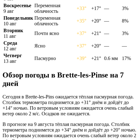
Воскресенье
Переменная
+33°
+17°
—
3%
9 авг
облачность
Понедельник
Переменная
+35°
+20°
—
8%
10 авг
облачность
Вторник
Почти ясно
+37°
+21°
—
3%
11 авг
Среда
Ясно
+37°
+20°
—
—
12 авг
Четверг
Пасмурно
+39°
+21°
0.6 мм
17%
13 авг
Обзор погоды в Brette-les-Pinsе на 7
дней
Сегодня в Brette-les-Pins ожидается тёплая пасмурная погода.
Столбик термометра поднимется до +31° днём и дойдёт до
+14° ночью. По ветровым условиям ожидается очень слабый
ветер около 2 м/с. Осадков не ожидается.
В прогнозе на 9 августа тёплая пасмурная погода. Столбик
термометра поднимется до +34° днём и дойдёт до +20° ночью.
По ветровым условиям ожидается очень слабый ветер около 2