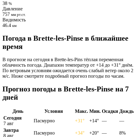
38
%
Давление
757
мм рт.ст.
Видимость
46.4
км
Погода в Brette-les-Pinsе в ближайшее
время
В прогнозе на сегодня в Brette-les-Pins тёплая переменная
облачность погода. Диапазон температур от +14 до +31° днём.
По ветровым условиям ожидается очень слабый ветер около 2
м/с. Ниже смотрите подробный прогноз погоды по часам.
Прогноз погоды в Brette-les-Pinsе на 7
дней
День
Условия
Макс.
Мин.
Осадки
Дождь
Сегодня
Пасмурно
+31°
+14°
—
—
7 авг
Завтра
Пасмурно
+34°
+20°
—
8%
8 авг