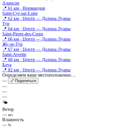
Алансон
📍 61 км · Нормандия
Saint-Cyr-sur-Loire
📍 62 км · Центр — Долина Луары
Тур
📍 64 км · Центр — Долина Луары
Saint-Pierre-des-Corps
📍 66 км · Центр — Долина Луары
Жу-ле-Тур
📍 67 км · Центр — Долина Луары
Saint-Avertin
📍 68 км · Центр — Долина Луары
Блуа
📍 82 км · Центр — Долина Луары
Определяем ваше местоположение…
—
🔗 Поделиться
—
—
—
🌤
Ветер
—
м/с
Влажность
—
%