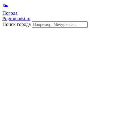
🌤
Погода
Pogrommist.ru
Поиск города