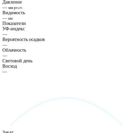
Давление
—
мм рт.ст.
Видимость
—
км
Показатели
УФ-индекс
—
Вероятность осадков
—
Облачность
—
Световой день
Восход
—
Закат