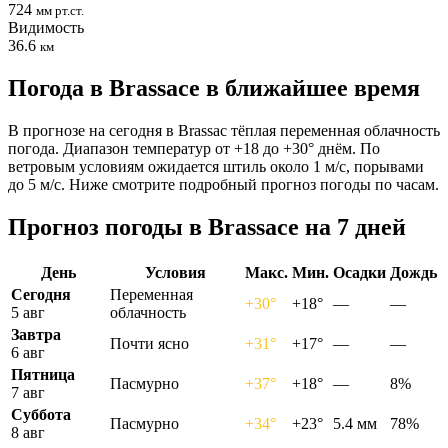
724
мм рт.ст.
Видимость
36.6
км
Погода в Brassacе в ближайшее время
В прогнозе на сегодня в Brassac тёплая переменная облачность
погода. Диапазон температур от +18 до +30° днём. По
ветровым условиям ожидается штиль около 1 м/с, порывами
до 5 м/с. Ниже смотрите подробный прогноз погоды по часам.
Прогноз погоды в Brassacе на 7 дней
День
Условия
Макс.
Мин.
Осадки
Дождь
Сегодня
Переменная
+30°
+18°
—
—
5 авг
облачность
Завтра
Почти ясно
+31°
+17°
—
—
6 авг
Пятница
Пасмурно
+37°
+18°
—
8%
7 авг
Суббота
Пасмурно
+34°
+23°
5.4 мм
78%
8 авг