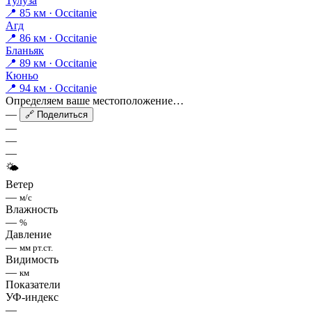
Тулуза
📍 85 км · Occitanie
Агд
📍 86 км · Occitanie
Бланьяк
📍 89 км · Occitanie
Кюньо
📍 94 км · Occitanie
Определяем ваше местоположение…
—
🔗 Поделиться
—
—
—
🌤
Ветер
—
м/с
Влажность
—
%
Давление
—
мм рт.ст.
Видимость
—
км
Показатели
УФ-индекс
—