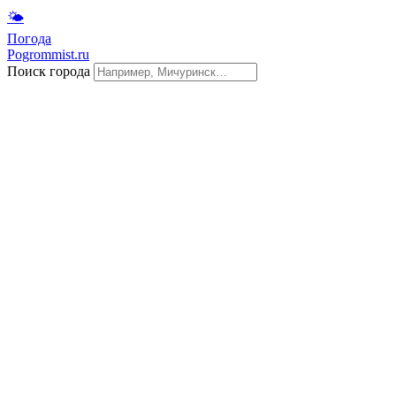
🌤
Погода
Pogrommist.ru
Поиск города